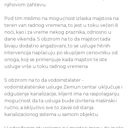
njihovom zahtevu.
Pod tim mislimo na mogućnost izlaska majstora na
teren van radnog vremena, to jest u toku večeri ili
noći, kao i za vreme nekog praznika, odnosno u
dane vikenda. S obzirom na to da majstori tada
bivaju dodatno angažovani, to se usluge hitnih
intervencija naplaćuju po skupljem cenovniku od
onoga, koji se primenjuje kada majstori te iste
usluge vrše u toku radnog vremena.
S obzirom na to da vodoinstalater -
vodoinstalaterske usluge Zemun centar uključuje i
odgušenje kanalizacije, klijent ima na raspolaganju
mogućnost da ta usluga bude izvršena mašinski i
ručno, a isključivo sve to zavisi od stanja
kanalizacionog sistema u samom objektu.