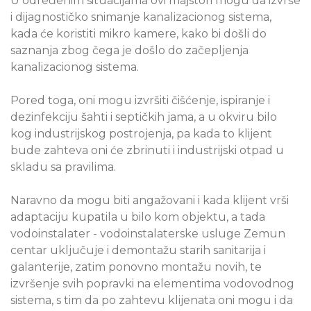
U određenim situacijama ovi majstori mogu da izvrše
i dijagnostičko snimanje kanalizacionog sistema,
kada će koristiti mikro kamere, kako bi došli do
saznanja zbog čega je došlo do začepljenja
kanalizacionog sistema.
Pored toga, oni mogu izvršiti čišćenje, ispiranje i
dezinfekciju šahti i septičkih jama, a u okviru bilo
kog industrijskog postrojenja, pa kada to klijent
bude zahteva oni će zbrinuti i industrijski otpad u
skladu sa pravilima.
Naravno da mogu biti angažovani i kada klijent vrši
adaptaciju kupatila u bilo kom objektu, a tada
vodoinstalater - vodoinstalaterske usluge Zemun
centar uključuje i demontažu starih sanitarija i
galanterije, zatim ponovno montažu novih, te
izvršenje svih popravki na elementima vodovodnog
sistema, s tim da po zahtevu klijenata oni mogu i da