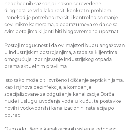
neophodnih saznanja i nakon sprovedene
dijagnostike vrlo lako rešiti konkretni problem.
Ponekad je potrebno izvršiti i kontrolno snimanje
cevi mikro kamerama, a podrazumeva se da će sa
svim detaljima klijenti biti blagovremeno upoznati.
Postoji mogućnost i da ovi majstori budu angažovani
u industrijskim postrojenjima, a tada se klijentima
omogućuje i zbrinjavanje industrijskog otpada
prema aktuelnim pravilima.
Isto tako može biti izvršeno i čišćenje septičkih jama,
kao i njihova dezinfekcija, a kompanije
specijalizovane za odgušenje kanalizacije Borča
nude i uslugu uvođenja vode u kuću, te postavke
novih i vodovodnih i kanalizacionih instalacija po
potrebi.
Osim odgušenje kanalizacionih sistema, odnosno