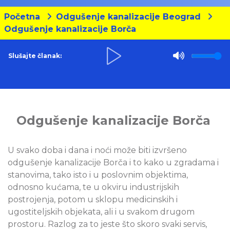
Početna
Odgušenje kanalizacije Beograd
Odgušenje kanalizacije Borča
Slušajte članak:
Odgušenje kanalizacije Borča
U svako doba i dana i noći može biti izvršeno
odgušenje kanalizacije Borča i to kako u zgradama i
stanovima, tako isto i u poslovnim objektima,
odnosno kućama, te u okviru industrijskih
postrojenja, potom u sklopu medicinskih i
ugostiteljskih objekata, ali i u svakom drugom
prostoru. Razlog za to jeste što skoro svaki servis,