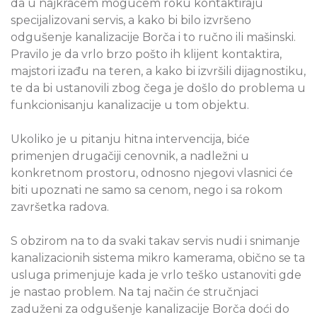
da u najkraćem mogućem roku kontaktiraju
specijalizovani servis, a kako bi bilo izvršeno
odgušenje kanalizacije Borča i to ručno ili mašinski.
Pravilo je da vrlo brzo pošto ih klijent kontaktira,
majstori izađu na teren, a kako bi izvršili dijagnostiku,
te da bi ustanovili zbog čega je došlo do problema u
funkcionisanju kanalizacije u tom objektu.
Ukoliko je u pitanju hitna intervencija, biće
primenjen drugačiji cenovnik, a nadležni u
konkretnom prostoru, odnosno njegovi vlasnici će
biti upoznati ne samo sa cenom, nego i sa rokom
završetka radova.
S obzirom na to da svaki takav servis nudi i snimanje
kanalizacionih sistema mikro kamerama, obično se ta
usluga primenjuje kada je vrlo teško ustanoviti gde
je nastao problem. Na taj način će stručnjaci
zaduženi za odgušenje kanalizacije Borča doći do