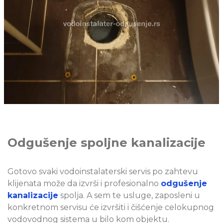
Odgušenje spoljne kanalizacije
Gotovo svaki vodoinstalaterski servis po zahtevu
klijenata može da izvrši i profesionalno
odgušenje
kanalizacije
spolja.
A sem te usluge, zaposleni u
konkretnom servisu će izvršiti i čišćenje celokupnog
vodovodnog sistema u bilo kom objektu.