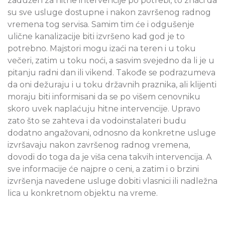
zadužen za hitne intervencije po potrebi, to znači da
su sve usluge dostupne i nakon završenog radnog
vremena tog servisa. Samim tim će i odgušenje
ulične kanalizacije biti izvršeno kad god je to
potrebno. Majstori mogu izaći na teren i u toku
večeri, zatim u toku noći, a sasvim svejedno da li je u
pitanju radni dan ili vikend. Takođe se podrazumeva
da oni dežuraju i u toku državnih praznika, ali klijenti
moraju biti informisani da se po višem cenovniku
skoro uvek naplaćuju hitne intervencije. Upravo
zato što se zahteva i da vodoinstalateri budu
dodatno angažovani, odnosno da konkretne usluge
izvršavaju nakon završenog radnog vremena,
dovodi do toga da je viša cena takvih intervencija. A
sve informacije će najpre o ceni, a zatim i o brzini
izvršenja navedene usluge dobiti vlasnici ili nadležna
lica u konkretnom objektu na vreme.