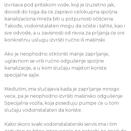
izvršava pod pritiskom vode, koji je izuzetno jak,
dovodi do toga da će zapravo celokupna spoljna
kanalizaciona mreža biti u potpunosti očišćena.
Takođe, vodoinstalateri mogu da očiste i šahte, kao i
sve odvode, a u zavisnosti od nivoa za prljanja će oni
konkretnu uslugu izvršiti ručno ili mašinski.
Ako je neophodno otkloniti manje zaprljanje,
uglavnom se vrši ručno odgušenje spoljne
kanalizacije, a u kom slučaju majstori koriste
specijalne sajle.
Međutim, ima slučajeva kada je zaprljanje mnogo
veće, pa je neophodno izvršiti mašinsko odgušenje.
Specijalna vozila, koja poseduju pumpe će u tom
slučaju vodoinstalateri da koriste.
Kako skoro svaki vodoinstalaterski servis ima i tim