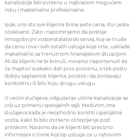
kanalizacije biti izvršeno u najkraćem mogućem
roku i maksimalno profesionalno.
Ipak, ono što sve klijente brine jeste cena, što i jeste
očekivano. Zato i napominjemo da postoje
mnogobrojni vodoinstalaterski servisi, koji se trude
da cenu i ove i svih ostalih usluga koje vrše, usklade
maksimalno sa trenutnom finansijskom situacijom.
Ali da klijenti ne bi brinuli, moramo napomenuti da
će majstori svakako dati prvo procenu, a tek pošto
dobiju saglasnost klijenta, počeće i da izvršavaju
konkretnu ili bilo koju drugu uslugu.
U većini slučajeva, odgušenje ulične kanalizacije se
vrši uz primenu specijalnih sajli. Međutim, ima
slučajeva kada je neophodno koristiti i specijalna
vozila, kako bi bilo izvršeno otčepljenje pod
pritiskom. Naravno da će klijenti biti precizno
informisani o tome koji tip usluge će u njihovom