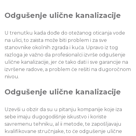
Odgušenje ulične kanalizacije
U trenutku kada dođe do otežanog oticanja vode
na ulici, to zaista može biti problem i za sve
stanovnike okolnih zgrada i kuća. Upravo iz tog
razloga je važno da profesionalci izvrše odgušenje
ulične kanalizacije, jer će tako dati i sve garancije na
izvršene radove, a problem će rešiti na dugoročnom
nivou.
Odgušenje ulične kanalizacije
Uzevši u obzir da su u pitanju kompanije koje iza
sebe imaju dugogodišnje iskustvo i koriste
savremenu tehniku, al ii metode, te zapošljavaju
kvalifikovane stručnjake, to će odgušenje ulične