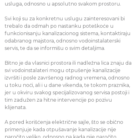
usluga, odnosno u apsolutno svakom prostoru.
Svi koji su za konkretnu uslugu zainteresovani bi
trebalo da odmah po nastanku poteškoće u
funkcionisanju kanalizacionog sistema, kontaktiraju
odabranog majstora, odnosno vodoinstalaterski
servis, te da se informišu o svim detaljima.
Bitno je da vlasnici prostora ili nadležna lica znaju da
svi vodoinstalateri mogu otpušenje kanalizacije
izvršiti i posle završenog radnog vremena, odnosno
u toku noći, ali i u dane vikenda, te tokom praznika,
jer u okviru svakog specijalizovanog servisa postoji i
tim zadužen za hitne intervencije po pozivu
klijenata.
A pored korišćenja električne sajle, što se obično
primenjuje kada otpušavanje kanalizacije nije
naročito veliko, odnosno na kada nije naročito