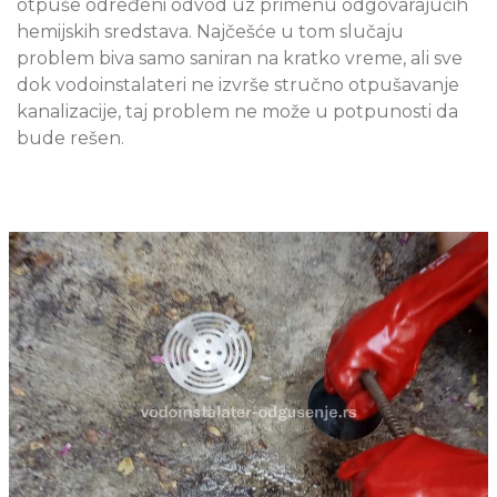
otpuše određeni odvod uz primenu odgovarajućih
hemijskih sredstava. Najčešće u tom slučaju
problem biva samo saniran na kratko vreme, ali sve
dok vodoinstalateri ne izvrše stručno otpušavanje
kanalizacije, taj problem ne može u potpunosti da
bude rešen.