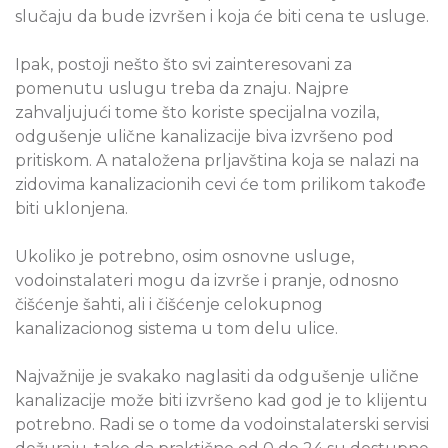
slučaju da bude izvršen i koja će biti cena te usluge.
Ipak, postoji nešto što svi zainteresovani za
pomenutu uslugu treba da znaju. Najpre
zahvaljujući tome što koriste specijalna vozila,
odgušenje ulične kanalizacije biva izvršeno pod
pritiskom. A nataložena prljavština koja se nalazi na
zidovima kanalizacionih cevi će tom prilikom takođe
biti uklonjena.
Ukoliko je potrebno, osim osnovne usluge,
vodoinstalateri mogu da izvrše i pranje, odnosno
čišćenje šahti, ali i čišćenje celokupnog
kanalizacionog sistema u tom delu ulice.
Najvažnije je svakako naglasiti da odgušenje ulične
kanalizacije može biti izvršeno kad god je to klijentu
potrebno. Radi se o tome da vodoinstalaterski servisi