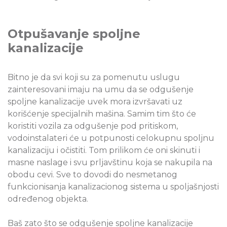
Otpušavanje spoljne
kanalizacije
Bitno je da svi koji su za pomenutu uslugu
zainteresovani imaju na umu da se odgušenje
spoljne kanalizacije uvek mora izvršavati uz
korišćenje specijalnih mašina. Samim tim što će
koristiti vozila za odgušenje pod pritiskom,
vodoinstalateri će u potpunosti celokupnu spoljnu
kanalizaciju i očistiti. Tom prilikom će oni skinuti i
masne naslage i svu prljavštinu koja se nakupila na
obodu cevi. Sve to dovodi do nesmetanog
funkcionisanja kanalizacionog sistema u spoljašnjosti
određenog objekta.
Baš zato što se odgušenje spoljne kanalizacije