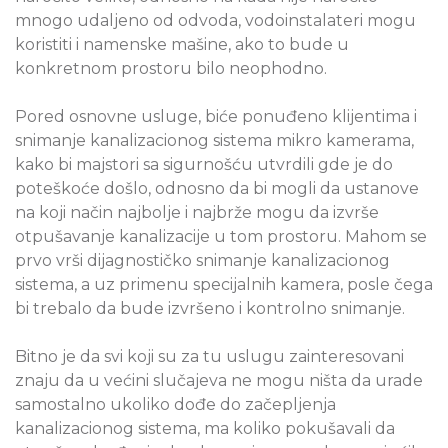
mnogo udaljeno od odvoda, vodoinstalateri mogu
koristiti i namenske mašine, ako to bude u
konkretnom prostoru bilo neophodno.
Pored osnovne usluge, biće ponuđeno klijentima i
snimanje kanalizacionog sistema mikro kamerama,
kako bi majstori sa sigurnošću utvrdili gde je do
poteškoće došlo, odnosno da bi mogli da ustanove
na koji način najbolje i najbrže mogu da izvrše
otpušavanje kanalizacije u tom prostoru. Mahom se
prvo vrši dijagnostičko snimanje kanalizacionog
sistema, a uz primenu specijalnih kamera, posle čega
bi trebalo da bude izvršeno i kontrolno snimanje.
Bitno je da svi koji su za tu uslugu zainteresovani
znaju da u većini slučajeva ne mogu ništa da urade
samostalno ukoliko dođe do začepljenja
kanalizacionog sistema, ma koliko pokušavali da