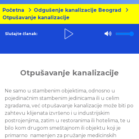
Početna
Odgušenje kanalizacije Beograd
Otpušavanje kanalizacije
Slušajte članak:
Otpušavanje kanalizacije
Ne samo u stambenim objektima, odnosno u
pojedinačnim stambenim jedinicama ili u celim
zgradama, već otpušavanje kanalizacije može biti po
zahtevu klijenata izvršeno i u industrijskim
postrojenjima, zatim u restoranima ili hotelima, te u
bilo kom drugom smeštajnom ili objektu koji je
primarno namenjen za pružanje medicinskih