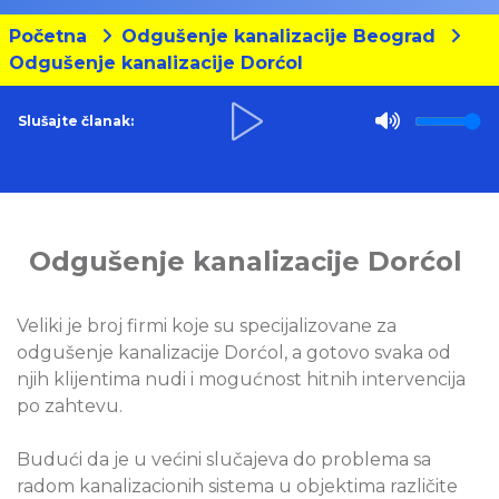
Početna
Odgušenje kanalizacije Beograd
Odgušenje kanalizacije Dorćol
Slušajte članak:
Odgušenje kanalizacije Dorćol
Veliki je broj firmi koje su specijalizovane za
odgušenje kanalizacije Dorćol, a gotovo svaka od
njih klijentima nudi i mogućnost hitnih intervencija
po zahtevu.
Budući da je u većini slučajeva do problema sa
radom kanalizacionih sistema u objektima različite