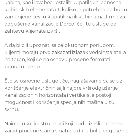
kabina, kao i lavaboa i ostalih kupatilskih, odnosno
kuhinjskih elemenata. Ukoliko je potrebno da budu
zamenjene cevi u kupatilima ili kuhinjama, firme za
odgušenje kanalizacije Dorćol će i te usluge po
zahtevu klijenata izvršiti.
A da bi bili upoznati sa celokupnom ponudom,
klijenti moraju prvo zakazati izlazak vodoinstalatera
na teren, koji će na osnovu procene formirati
ponudu i cenu.
Što se osnovne usluge tiče, naglašavamo da se uz
korišćenje električnih sajli najpre vrši odgušenje
kanalizacionih horizontala i vertikala, a postoji
mogućnost i korišćenja specijalnih mašina u tu
svrhu.
Naime, ukoliko stručnjaci koji budu izašli na teren
zarad procene stanja smatraju da je bolje odgušenje