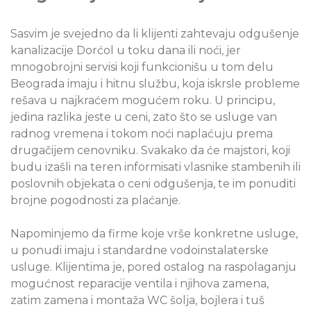
Sasvim je svejedno da li klijenti zahtevaju odgušenje
kanalizacije Dorćol u toku dana ili noći, jer
mnogobrojni servisi koji funkcionišu u tom delu
Beograda imaju i hitnu službu, koja iskrsle probleme
rešava u najkraćem mogućem roku. U principu,
jedina razlika jeste u ceni, zato što se usluge van
radnog vremena i tokom noći naplaćuju prema
drugačijem cenovniku. Svakako da će majstori, koji
budu izašli na teren informisati vlasnike stambenih ili
poslovnih objekata o ceni odgušenja, te im ponuditi
brojne pogodnosti za plaćanje.
Napominjemo da firme koje vrše konkretne usluge,
u ponudi imaju i standardne vodoinstalaterske
usluge. Klijentima je, pored ostalog na raspolaganju
mogućnost reparacije ventila i njihova zamena,
zatim zamena i montaža WC šolja, bojlera i tuš