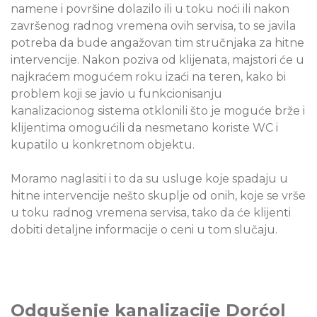
namene i površine dolazilo ili u toku noći ili nakon
završenog radnog vremena ovih servisa, to se javila
potreba da bude angažovan tim stručnjaka za hitne
intervencije. Nakon poziva od klijenata, majstori će u
najkraćem mogućem roku izaći na teren, kako bi
problem koji se javio u funkcionisanju
kanalizacionog sistema otklonili što je moguće brže i
klijentima omogućili da nesmetano koriste WC i
kupatilo u konkretnom objektu.
Moramo naglasiti i to da su usluge koje spadaju u
hitne intervencije nešto skuplje od onih, koje se vrše
u toku radnog vremena servisa, tako da će klijenti
dobiti detaljne informacije o ceni u tom slučaju.
Odgušenje kanalizacije Dorćol