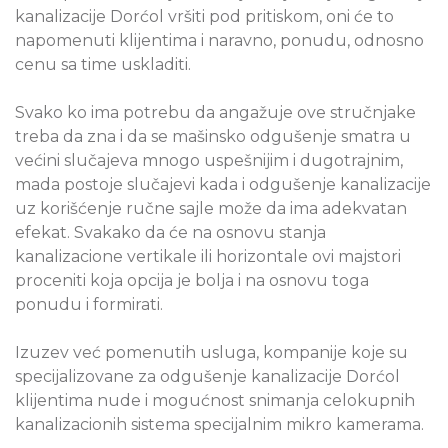
kanalizacije Dorćol vršiti pod pritiskom, oni će to
napomenuti klijentima i naravno, ponudu, odnosno
cenu sa time uskladiti.
Svako ko ima potrebu da angažuje ove stručnjake
treba da zna i da se mašinsko odgušenje smatra u
većini slučajeva mnogo uspešnijim i dugotrajnim,
mada postoje slučajevi kada i odgušenje kanalizacije
uz korišćenje ručne sajle može da ima adekvatan
efekat. Svakako da će na osnovu stanja
kanalizacione vertikale ili horizontale ovi majstori
proceniti koja opcija je bolja i na osnovu toga
ponudu i formirati.
Izuzev već pomenutih usluga, kompanije koje su
specijalizovane za odgušenje kanalizacije Dorćol
klijentima nude i mogućnost snimanja celokupnih
kanalizacionih sistema specijalnim mikro kamerama.