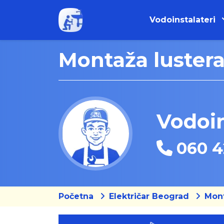
Vodoinstalateri
Montaža luster
Vodoin
060 4
Početna
Električar Beograd
Mont