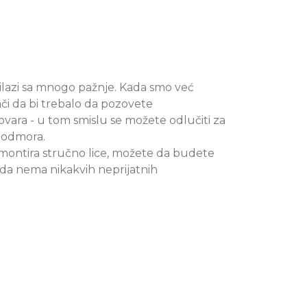
rilazi sa mnogo pažnje. Kada smo već
ači da bi trebalo da pozovete
ovara - u tom smislu se možete odlučiti za
i odmora.
 montira stručno lice, možete da budete
 da nema nikakvih neprijatnih