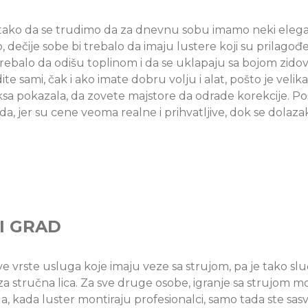
, tako da se trudimo da za dnevnu sobu imamo neki elegan
o, dečije sobe bi trebalo da imaju lustere koji su prilagođ
 trebalo da odišu toplinom i da se uklapaju sa bojom zidova
te sami, čak i ako imate dobru volju i alat, pošto je veli
ksa pokazala, da zovete majstore da odrade korekcije. Po
da, jer su cene veoma realne i prihvatljive, dok se dola
I GRAD
ve vrste usluga koje imaju veze sa strujom, pa je tako sl
a stručna lica. Za sve druge osobe, igranje sa strujom m
, kada luster montiraju profesionalci, samo tada ste sas