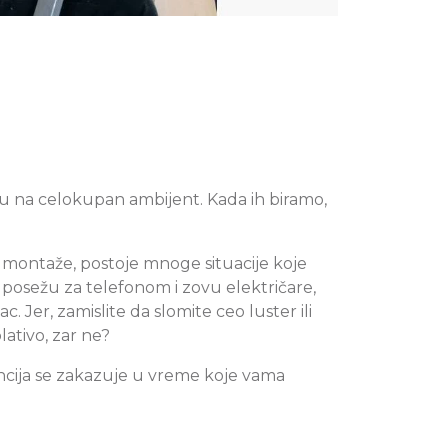
ču na celokupan ambijent. Kada ih biramo,
ku montaže, postoje mnoge situacije koje
posežu za telefonom i zovu električare,
. Jer, zamislite da slomite ceo luster ili
lativo, zar ne?
ncija se zakazuje u vreme koje vama