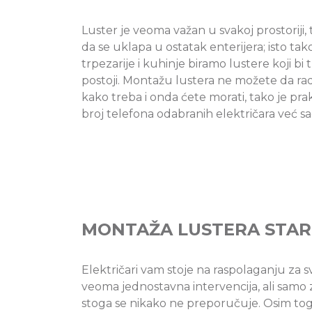
Luster je veoma važan u svakoj prostoriji
da se uklapa u ostatak enterijera; isto tak
trpezarije i kuhinje biramo lustere koji bi
postoji. Montažu lustera ne možete da radi
kako treba i onda ćete morati, tako je pra
broj telefona odabranih električara već sa
MONTAŽA LUSTERA STAR
Električari vam stoje na raspolaganju za s
veoma jednostavna intervencija, ali samo z
stoga se nikako ne preporučuje. Osim toga