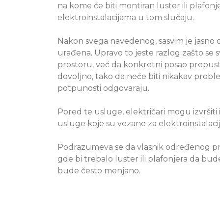
na kome će biti montiran luster ili plafo
elektroinstalacijama u tom slučaju.
Nakon svega navedenog, sasvim je jasno da
urađena. Upravo to jeste razlog zašto se
prostoru, već da konkretni posao prepust
dovoljno, tako da neće biti nikakav proble
potpunosti odgovaraju.
Pored te usluge, električari mogu izvršit
usluge koje su vezane za elektroinstalacije
Podrazumeva se da vlasnik određenog pros
gde bi trebalo luster ili plafonjera da b
bude često menjano.