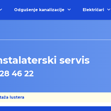
Odgušenje kanalizacije
Električari
a
stalaterski servis
28 46 22
aža lustera