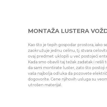
MONTAŽA LUSTERA VOŽ
Kao što je tepih gospodar prostora, iako se
zaokružuje jednu celinu, tj. stvara celovit
ovaj predmet uklopili u već postojeći ente
Kada smo obavili taj težak zadatak i rešil
da sami montirate luster, zato što postoji
vaša najbolja odluka da pozovete električar
dogovorite. Cene njihovih usluga su veoma
utrošen materijal.