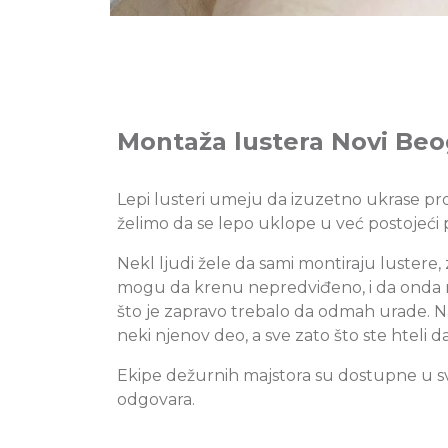
Montaža lustera Novi Be
Lepi lusteri umeju da izuzetno ukrase pro
želimo da se lepo uklope u već postojeći p
Nekl ljudi žele da sami montiraju lustere,
mogu da krenu nepredviđeno, i da onda ne
što je zapravo trebalo da odmah urade. Na t
neki njenov deo, a sve zato što ste hteli 
Ekipe dežurnih majstora su dostupne u sv
odgovara.