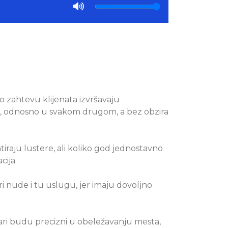
 zahtevu klijenata izvršavaju
om, odnosno u svakom drugom, a bez obzira
raju lustere, ali koliko god jednostavno
cija.
 nude i tu uslugu, jer imaju dovoljno
čari budu precizni u obeležavanju mesta,