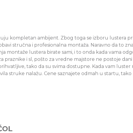
užuju kompletan ambijent. Zbog toga se izboru lustera p
 se obavi stručna i profesionalna montaža. Naravno da to zn
nja montaže lustera birate sami, i to onda kada vama odg
a praznike i sl, pošto za vredne majstore ne postoje dan
rihvatljive, tako da su svima dostupne. Kada vam luster
avila struke nalažu. Cene saznajete odmah u startu, tako
ĆOL