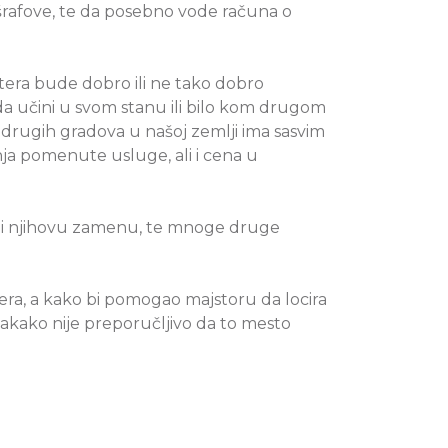
 šrafove, te da posebno vode računa o
tera bude dobro ili ne tako dobro
da učini u svom stanu ili bilo kom drugom
 drugih gradova u našoj zemlji ima sasvim
enja pomenute usluge, ali i cena u
 ili njihovu zamenu, te mnoge druge
ra, a kako bi pomogao majstoru da locira
vakako nije preporučljivo da to mesto