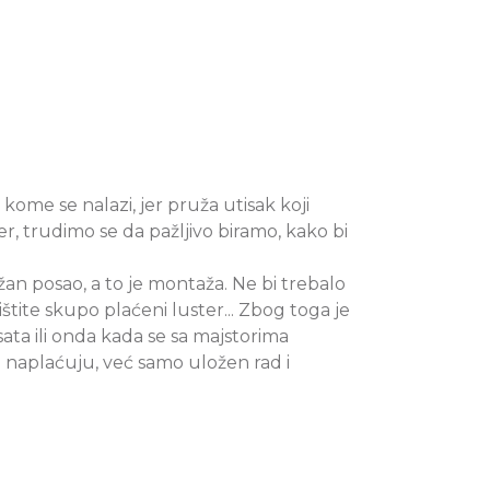
 kome se nalazi, jer pruža utisak koji
er, trudimo se da pažljivo biramo, kako bi
.
žan posao, a to je montaža. Ne bi trebalo
štite skupo plaćeni luster... Zbog toga je
sata ili onda kada se sa majstorima
e naplaćuju, već samo uložen rad i