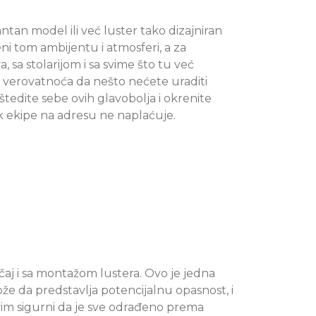
tan model ili već luster tako dizajniran
eni tom ambijentu i atmosferi, a za
, sa stolarijom i sa svime što tu već
ka verovatnoća da nešto nećete uraditi
štedite sebe ovih glavobolja i okrenite
zak ekipe na adresu ne naplaćuje.
učaj i sa montažom lustera. Ovo je jedna
ože da predstavlja potencijalnu opasnost, i
vim sigurni da je sve odrađeno prema