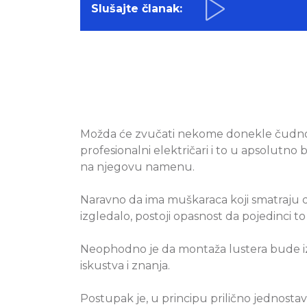
Slušajte članak:
Možda će zvučati nekome donekle čudno, a
profesionalni električari i to u apsolut
na njegovu namenu.
Naravno da ima muškaraca koji smatraju d
izgledalo, postoji opasnost da pojedinci to
Neophodno je da montaža lustera bude izv
iskustva i znanja.
Postupak je, u principu prilično jednosta