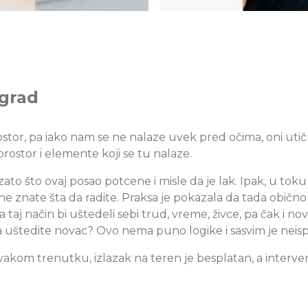
ograd
stor, pa iako nam se ne nalaze uvek pred očima, oni uti
rostor i elemente koji se tu nalaze.
 zato što ovaj posao potcene i misle da je lak. Ipak, u to
 znate šta da radite. Praksa je pokazala da tada obično 
aj način bi uštedeli sebi trud, vreme, živce, pa čak i novac
da uštedite novac? Ovo nema puno logike i sasvim je neisp
akom trenutku, izlazak na teren je besplatan, a interve