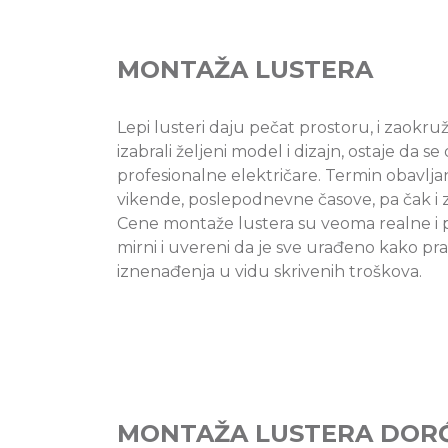
MONTAŽA LUSTERA
Lepi lusteri daju pečat prostoru, i zaokr
izabrali željeni model i dizajn, ostaje da
profesionalne električare. Termin obavlja
vikende, poslepodnevne časove, pa čak i z
Cene montaže lustera su veoma realne i p
mirni i uvereni da je sve urađeno kako pr
iznenađenja u vidu skrivenih troškova.
MONTAŽA LUSTERA DOR