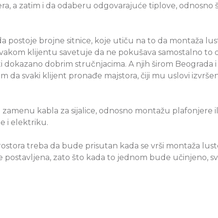
njera, a zatim i da odaberu odgovarajuće tiplove, odnosno
 postoje brojne sitnice, koje utiču na to da montaža lus
 svakom klijentu savetuje da ne pokušava samostalno to 
i dokazano dobrim stručnjacima. A njih širom Beograda i
m da svaki klijent pronađe majstora, čiji mu uslovi izvrš
i i zamenu kabla za sijalice, odnosno montažu plafonjere
 i elektriku.
tora treba da bude prisutan kada se vrši montaža luste
ude postavljena, zato što kada to jednom bude učinjeno, s