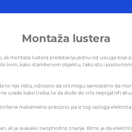
Montaža lustera
li montaža lustera predstavlja jednu od usluga koje po
no bilo kom, kako stambenom objektu, tako isto i poslovn
a to nije ništa, odnosno da oni mogu samostalno da monti
 ne urade kako treba, te da dođe do vrlo neprijatnih situa
ršena maksimalno precizno, pa iz tog razloga električari
van, ali je svakako neophodno znanje. Bitno je da elektri