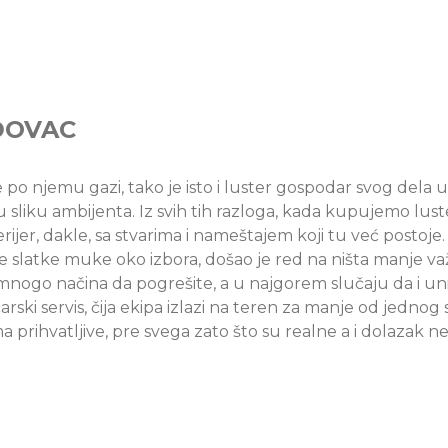
DOVAC
 po njemu gazi, tako je isto i luster gospodar svog dela u
u sliku ambijenta. Iz svih tih razloga, kada kupujemo lust
rijer, dakle, sa stvarima i nameštajem koji tu već postoje
i te slatke muke oko izbora, došao je red na ništa manje va
 mnogo načina da pogrešite, a u najgorem slučaju da i uni
ski servis, čija ekipa izlazi na teren za manje od jednog 
 prihvatljive, pre svega zato što su realne a i dolazak n