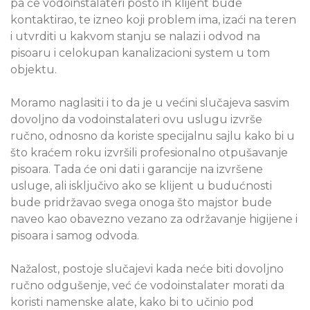
pa će vodoinstalateri pošto ih klijent bude
kontaktirao, te izneo koji problem ima, izaći na teren
i utvrditi u kakvom stanju se nalazi i odvod na
pisoaru i celokupan kanalizacioni system u tom
objektu.
Moramo naglasiti i to da je u većini slučajeva sasvim
dovoljno da vodoinstalateri ovu uslugu izvrše
ručno, odnosno da koriste specijalnu sajlu kako bi u
što kraćem roku izvršili profesionalno otpušavanje
pisoara. Tada će oni dati i garancije na izvršene
usluge, ali isključivo ako se klijent u budućnosti
bude pridržavao svega onoga što majstor bude
naveo kao obavezno vezano za održavanje higijene i
pisoara i samog odvoda.
Nažalost, postoje slučajevi kada neće biti dovoljno
ručno odgušenje, već će vodoinstalater morati da
koristi namenske alate, kako bi to učinio pod