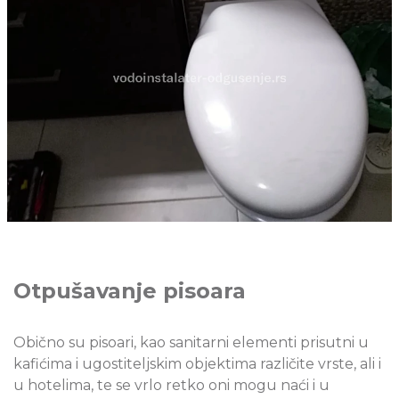
Otpušavanje pisoara
Obično su pisoari, kao sanitarni elementi prisutni u
kafićima i ugostiteljskim objektima različite vrste, ali i
u hotelima, te se vrlo retko oni mogu naći i u