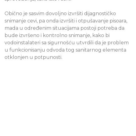
Obično je sasvim dovoljno izvršiti dijagnostičko
snimanje cevi, pa onda izvršiti i otpušavanje pisoara,
mada u određenim situacijama postoji potreba da
bude izvršeno i kontrolno snimanje, kako bi
vodoinstalateri sa sigurnošću utvrdili da je problem
u funkcionisanju odvoda tog sanitarnog elementa
otklonjen u potpunosti.