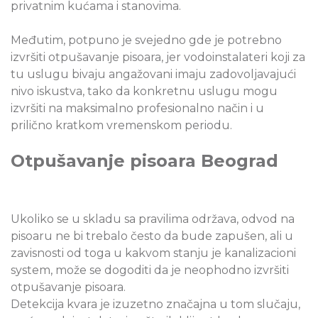
privatnim kućama i stanovima.
Međutim, potpuno je svejedno gde je potrebno
izvršiti otpušavanje pisoara, jer vodoinstalateri koji za
tu uslugu bivaju angažovani imaju zadovoljavajući
nivo iskustva, tako da konkretnu uslugu mogu
izvršiti na maksimalno profesionalno način i u
prilično kratkom vremenskom periodu.
Otpušavanje pisoara Beograd
Ukoliko se u skladu sa pravilima održava, odvod na
pisoaru ne bi trebalo često da bude zapušen, ali u
zavisnosti od toga u kakvom stanju je kanalizacioni
system, može se dogoditi da je neophodno izvršiti
otpušavanje pisoara.
Detekcija kvara je izuzetno značajna u tom slučaju,