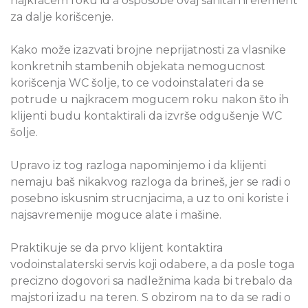
najkracem roku id a osposobe ovaj sanitarni element
za dalje korišcenje.
Kako može izazvati brojne neprijatnosti za vlasnike
konkretnih stambenih objekata nemogucnost
korišcenja WC šolje, to ce vodoinstalateri da se
potrude u najkracem mogucem roku nakon što ih
klijenti budu kontaktirali da izvrše odgušenje WC
šolje.
Upravo iz tog razloga napominjemo i da klijenti
nemaju baš nikakvog razloga da brineš, jer se radi o
posebno iskusnim strucnjacima, a uz to oni koriste i
najsavremenije moguce alate i mašine.
Praktikuje se da prvo klijent kontaktira
vodoinstalaterski servis koji odabere, a da posle toga
precizno dogovori sa nadležnima kada bi trebalo da
majstori izadu na teren. S obzirom na to da se radi o