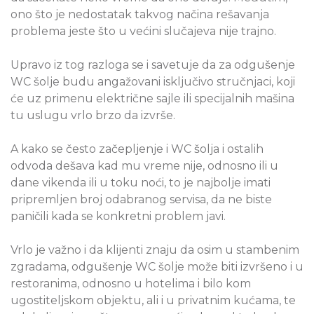
ono što je nedostatak takvog načina rešavanja
problema jeste što u većini slučajeva nije trajno.
Upravo iz tog razloga se i savetuje da za odgušenje
WC šolje budu angažovani isključivo stručnjaci, koji
će uz primenu električne sajle ili specijalnih mašina
tu uslugu vrlo brzo da izvrše.
A kako se često začepljenje i WC šolja i ostalih
odvoda dešava kad mu vreme nije, odnosno ili u
dane vikenda ili u toku noći, to je najbolje imati
pripremljen broj odabranog servisa, da ne biste
paničili kada se konkretni problem javi.
Vrlo je važno i da klijenti znaju da osim u stambenim
zgradama, odgušenje WC šolje može biti izvršeno i u
restoranima, odnosno u hotelima i bilo kom
ugostiteljskom objektu, ali i u privatnim kućama, te