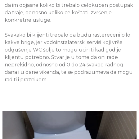
da im objasne koliko bi trebalo celokupan postupak
da traje, odnosno koliko ce koštati izvršenje
konkretne usluge.
Svakako bi klijenti trebalo da budu rastereceni bilo
kakve brige, jer vodoinstalaterski servisi koji vrše
odgušenje WC šolje to mogu uciniti kad god je
klijentu potrebno. Stvar je u tome da oni rade
neprekidno, odnosno od 0 do 24 svakog radnog
dana i u dane vikenda, te se podrazumeva da mogu
raditi i praznikom.