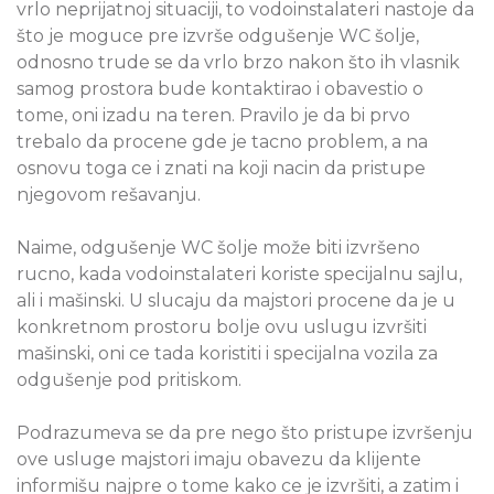
vrlo neprijatnoj situaciji, to vodoinstalateri nastoje da
što je moguce pre izvrše odgušenje WC šolje,
odnosno trude se da vrlo brzo nakon što ih vlasnik
samog prostora bude kontaktirao i obavestio o
tome, oni izadu na teren. Pravilo je da bi prvo
trebalo da procene gde je tacno problem, a na
osnovu toga ce i znati na koji nacin da pristupe
njegovom rešavanju.
Naime, odgušenje WC šolje može biti izvršeno
rucno, kada vodoinstalateri koriste specijalnu sajlu,
ali i mašinski. U slucaju da majstori procene da je u
konkretnom prostoru bolje ovu uslugu izvršiti
mašinski, oni ce tada koristiti i specijalna vozila za
odgušenje pod pritiskom.
Podrazumeva se da pre nego što pristupe izvršenju
ove usluge majstori imaju obavezu da klijente
informišu najpre o tome kako ce je izvršiti, a zatim i