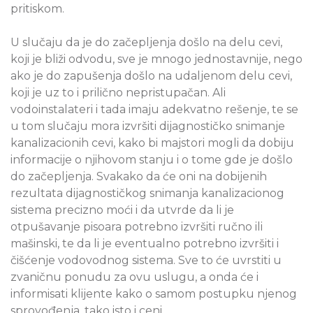
pritiskom.
U slučaju da je do začepljenja došlo na delu cevi,
koji je bliži odvodu, sve je mnogo jednostavnije, nego
ako je do zapušenja došlo na udaljenom delu cevi,
koji je uz to i prilično nepristupačan. Ali
vodoinstalateri i tada imaju adekvatno rešenje, te se
u tom slučaju mora izvršiti dijagnostičko snimanje
kanalizacionih cevi, kako bi majstori mogli da dobiju
informacije o njihovom stanju i o tome gde je došlo
do začepljenja. Svakako da će oni na dobijenih
rezultata dijagnostičkog snimanja kanalizacionog
sistema precizno moći i da utvrde da li je
otpušavanje pisoara potrebno izvršiti ručno ili
mašinski, te da li je eventualno potrebno izvršiti i
čišćenje vodovodnog sistema. Sve to će uvrstiti u
zvaničnu ponudu za ovu uslugu, a onda će i
informisati klijente kako o samom postupku njenog
sprovođenja, tako isto i ceni.