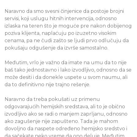
Naravno da smo svesni činjenice da postoje brojni
servisi, koji uslugu hitnih intervencija, odnosno
izlaska na teren što je moguće pre nakon dobijenog
poziva klijenta, naplaćuju po izuzetno visokim
cenama, pa ne čudi zašto se ljudi prvo odlučuju da
pokušaju odgušenje da izvrše samostalno.
Međutim, vrlo je važno da imate na umu da to nije
baš tako jednostavno i lako izvodljivo, odnosno da se
može desiti i da donekle uspete u svom naumu, ali
da to definitivno nije trajno rešenje.
Naravno da treba pokušati uz primenu
odgovarajućih hemijskih sredstava, ali to je obično
izvodljivo ako se radi o manjem zaprljanu, odnosno
ako zagušenje nije zapušteno. Tada je mahom
dovoljno da naspete određeno hemijsko sredstvo i
da sačekate neko vreme da ono deluje. Međutim,