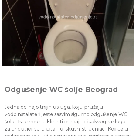
Odgušenje WC šolje Beograd
Jedna od najbitnijih usluga, koju pružaju
vodoinstalateri jeste sasvim sigurno odgušenje WC
šolje. Isticemo da klijenti nemaju nikakvog razloga
za brigu, jer su u pitanju iskusni strucnjaci. Koji ce u