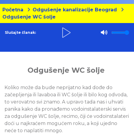
Početna
Odgušenje kanalizacije Beograd
Odgušenje WC šolje
Slušajte članak:
Odgušenje WC šolje
Koliko može da bude neprijatno kad dođe do
začepljenja ili lavaboa ili WC šolje ili bilo kog odvoda,
to verovatno svi znamo. A upravo tada nas i uhvati
panika kako da pronađemo vodoinstalaterski servis
za odgušenje WC šolje, recimo, čiji će vodoinstalateri
doći u najkraćem mogućem roku, a koji ujedno
neće to naplatiti mnogo.