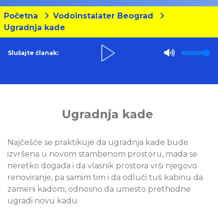
Početna
Vodoinstalater Beograd
Ugradnja kade
Slušajte članak:
Ugradnja kade
Najčešće se praktikuje da ugradnja kade bude
izvršena u novom stambenom prostoru, mada se
neretko događa i da vlasnik prostora vrši njegovo
renoviranje, pa samim tim i da odluči tuš kabinu da
zameni kadom, odnosno da umesto prethodne
ugradi novu kadu.