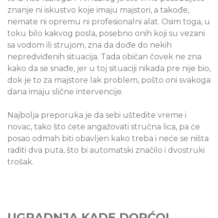
znanje ni iskustvo koje imaju majstori, a takođe,
nemate ni opremu ni profesionalni alat. Osim toga, u
toku bilo kakvog posla, posebno onih koji su vezani
sa vodom ili strujom, zna da dođe do nekih
nepredviđenih situacija. Tada običan čovek ne zna
kako da se snađe, jer u toj situaciji nikada pre nije bio,
dok je to za majstore lak problem, pošto oni svakoga
dana imaju slične intervencije.
Najbolja preporuka je da sebi uštedite vreme i
novac, tako što ćete angažovati stručna lica, pa će
posao odmah biti obavljen kako treba i neće se ništa
raditi dva puta, što bi automatski značilo i dvostruki
trošak.
UGRADNJA KADE DORĆOL