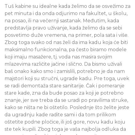
Tuš kabine su idealne kada želimo da se osvežimo za
pet minuta i da onda odjurimo na fakultet, u školu,
na posao, ili na večernji sastanak. Međutim, kada
predstavlja pravo uživanje, kada želimo da se sebi
posvetimo duže vremena, na primer, pola sata i više.
Zbog toga svako od nas želi da ima kadu koja će biti
maksimalno funkcionalna, pa često biramo modele
koji imaju masažere, tj. voda nas masira svojim
mlazevima različite jačine i slično. Da bismo uživali
baš onako kako smo i zamislili, potrebno je da nam
majstori koji su stručni, ugrade kadu. Pre toga, uvek
se radi demontaža stare sanitarije. Čak i pomeranje
stare kade, zna da bude posao za koji je potrebno
znanje, jer sve treba da se uradi po pravilima struke,
kako se ništa ne bi oštetilo. Poslednje što želite jeste
da ugradnju kade radite sami i da tom prilikom
oštetite podne pločice, ili još gore, novu kadu koju
ste tek kupili. Zbog toga je vaša najbolja odluka da