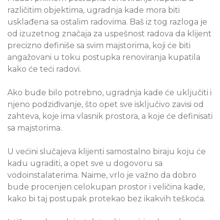
različitim objektima, ugradnja kade mora biti
usklađena sa ostalim radovima. Baš iz tog razloga je
od izuzetnog značaja za uspešnost radova da klijent
precizno definiše sa svim majstorima, koji će biti
angažovani u toku postupka renoviranja kupatila
kako će teći radovi.
Ako bude bilo potrebno, ugradnja kade će uključiti i
njeno podziđivanje, što opet sve isključivo zavisi od
zahteva, koje ima vlasnik prostora, a koje će definisati
sa majstorima.
U većini slučajeva klijenti samostalno biraju koju će
kadu ugraditi, a opet sve u dogovoru sa
vodoinstalaterima. Naime, vrlo je važno da dobro
bude procenjen celokupan prostor i veličina kade,
kako bi taj postupak protekao bez ikakvih teškoća.