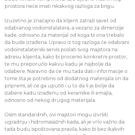
prostora neće imati nikakvog razloga za brigu.
Izuzetno je značajno da klijent zatraži savet od
odabranog vodoinstalatera, a vezano za dimenzije
kade, odnosno za materijal od koga bi ona trebalo
da bude izrađena. Upravo iz tog razloga će odabrani
vodoinstalaterski servis poslati svog majstora na
adresu klijenta, kako bi procenio konkretni prostor,
te mu preporučio kakvu kadu je najbolje da
odabere. Naravno da će mu tada dati i informacije o
tome šta je potrebno od dodatnog materijala on da
pripremi, ali će ga uputiti i u to da li je bolje da
izabere kadu izrađenu od keramike ili emajla,
odnosno od nekog drugog materijala.
Osim standardnih, ovi majstori mogu izvršiti
ugradnju i hidromasažnih kada, ali je vrlo važno da
tada budu ispoštovana pravila, kako bi bez ikakvih