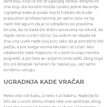
sanitariju, koja će biti drugačijeg oblika i dizajna od
one koju ste koristili možda i preko jedne decenije.
Ugradnja kade je posao koji bi trebalo da bude
prepušten profesionalcima, jer samo ćete na taj
način biti sigurni da je to odrađeno po pravilima
struke, da će kada biti dobro povezana na odvod, da
nigde neće cureti i slično. Sa vodom se nikada ne
zna, ona uvek nađe svoj put, tako da je potrebno biti
pažljiv, a pre svega veoma iskusan i stručan. Ako
odaberete naše majstore, ni u kom slučaju nećete
pogrešiti, a još ćete se i prijatno iznenaditi, zbog toga
što oni dolazak na teren ne naplaćuju, već samo
izvršenu uslugu.
UGRADNJA KADE VRAČAR
Neko više voli kadu, a neko tuš kabinu. Najbolje bi
bilo da u svom domu imate obe ove sanitarije, zbog