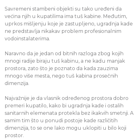
Savremeni stambeni objekti su tako uređeni da
većina njih u kupatilima ima tuš kabine. Međutim,
uprkos mišljenju koje je zastupljeno, ugradnja kade
ne predstavlja nikakav problem profesionalnim
vodoinstalaterima.
Naravno da je jedan od bitnih razloga zbog kojih
mnogi radije biraju tuš kabinu, a ne kadu manjak
prostora, zato što je poznato da kada zauzima
mnogo više mesta, nego tuš kabina prosečnih
dimenzija.
Najvažnije je da vlasnik određenog prostora dobro
premeri kupatilo, kako bi ugradnja kade i ostalih
sanitarnih elemenata protekla bez ikakvih smetnji. A
samim tim što u ponudi postoje kade različitih
dimenzija, to se one lako mogu uklopiti u bilo koji
prostor.