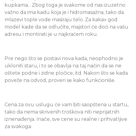
kupkama... Zbog toga je svakome od nas izuzetno
važno da ima kadu koja je i hidromasažna, tako da
mlazevi tople vode masiraju telo. Za kakav god
model kade da se odlučite, majstori će doći na vašu
adresu i montirati je u najkraćem roku.
Pre nego što se postavi nova kada, neophodno je
ukloniti staru, i to se obavlja na taj način da se ne
oštete podne i zidne pločice, itd. Nakon što se kada
poveže na odvod, proveri se kako funkcioniše.
Cena za ovu uslugu će vam biti saopštena u startu,
tako da nema skrivenih troškova niti neprijatnih
iznenađenja. Inače, sve cene su realne i prihvatljive
za svakoga.