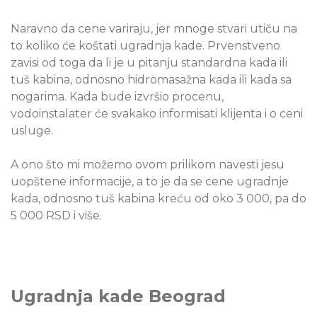
Naravno da cene variraju, jer mnoge stvari utiču na
to koliko će koštati ugradnja kade. Prvenstveno
zavisi od toga da li je u pitanju standardna kada ili
tuš kabina, odnosno hidromasažna kada ili kada sa
nogarima. Kada bude izvršio procenu,
vodoinstalater će svakako informisati klijenta i o ceni
usluge.
A ono što mi možemo ovom prilikom navesti jesu
uopštene informacije, a to je da se cene ugradnje
kada, odnosno tuš kabina kreću od oko 3 000, pa do
5 000 RSD i više.
Ugradnja kade Beograd