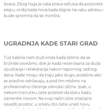
živaca. Zbog toga je vaša prava odluka da pozovete
ekipu, onda kada nova kada stigne na vašu adresu i
bude spremna da se montira.
UGRADNJA KADE STARI GRAD
Tuš kabina nam služi onda kada želimo da se
brzinski osvežimo, dok je kada rezervisana za duža
opuštanja i relaksiranja nakon napornog radnog
dana. Kade mogu da traju jako dugo, posebno ako
se pravilno održavaju, a pod tim mislimo na
profesionalno čišćenje odvoda i slično. Ipak, u
nekom trenutku ćete poželeti da staru kadu
zamenite novom. Na ovaj način ćete značajno
osvežiti prostor, u smislu što ćete uneti novu