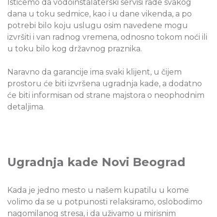
Ističemo da vodoinstalaterski servisi rade svakog
dana u toku sedmice, kao i u dane vikenda, a po
potrebi bilo koju uslugu osim navedene mogu
izvršiti i van radnog vremena, odnosno tokom noći ili
u toku bilo kog državnog praznika.
Naravno da garancije ima svaki klijent, u čijem
prostoru će biti izvršena ugradnja kade, a dodatno
će biti informisan od strane majstora o neophodnim
detaljima.
Ugradnja kade Novi Beograd
Kada je jedno mesto u našem kupatilu u kome
volimo da se u potpunosti relaksiramo, oslobodimo
nagomilanog stresa, i da uživamo u mirisnim