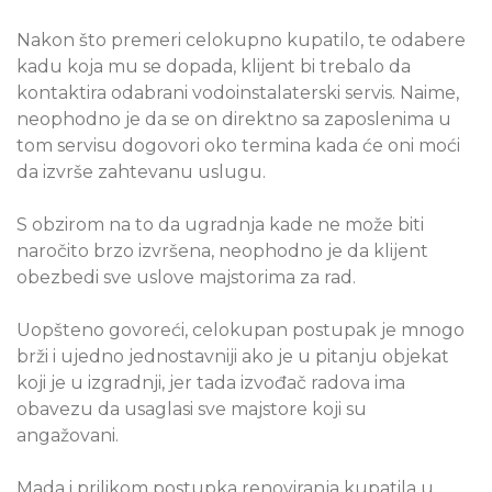
Nakon što premeri celokupno kupatilo, te odabere
kadu koja mu se dopada, klijent bi trebalo da
kontaktira odabrani vodoinstalaterski servis. Naime,
neophodno je da se on direktno sa zaposlenima u
tom servisu dogovori oko termina kada će oni moći
da izvrše zahtevanu uslugu.
S obzirom na to da ugradnja kade ne može biti
naročito brzo izvršena, neophodno je da klijent
obezbedi sve uslove majstorima za rad.
Uopšteno govoreći, celokupan postupak je mnogo
brži i ujedno jednostavniji ako je u pitanju objekat
koji je u izgradnji, jer tada izvođač radova ima
obavezu da usaglasi sve majstore koji su
angažovani.
Mada i prilikom postupka renoviranja kupatila u