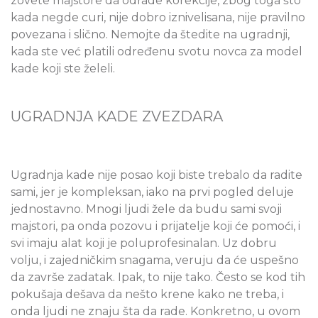
zovete majstore da odrade korekcije, zbog toga što
kada negde curi, nije dobro iznivelisana, nije pravilno
povezana i slično. Nemojte da štedite na ugradnji,
kada ste već platili određenu svotu novca za model
kade koji ste želeli.
UGRADNJA KADE ZVEZDARA
Ugradnja kade nije posao koji biste trebalo da radite
sami, jer je kompleksan, iako na prvi pogled deluje
jednostavno. Mnogi ljudi žele da budu sami svoji
majstori, pa onda pozovu i prijatelje koji će pomoći, i
svi imaju alat koji je poluprofesinalan. Uz dobru
volju, i zajedničkim snagama, veruju da će uspešno
da završe zadatak. Ipak, to nije tako. Često se kod tih
pokušaja dešava da nešto krene kako ne treba, i
onda ljudi ne znaju šta da rade. Konkretno, u ovom