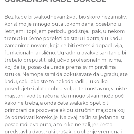
Bez kade bi svakodnevan život bio skoro nezamisliv, i
koristimo je mnogo puta tokom dana, posebno u
letnjem i toplijem periodu godišnje. Ipak, u nekom
trenutku ćemo poželeti da staru i dotrajalu kadu
zamenimo novom, koja će biti estetski dopadljivija,
funkcionalnija i slično. Ugradnju ovakve sanitarije bi
trebalo prepustiti isključivo profesionalnim licima,
koji će taj posao da urade prema svim pravilima
struke. Nemojte sami da pokušavate da ugrađujete
kadu, čak i ako ste to nekada radili, i ukoliko
posedujete i alat i dobru volju. Jednostavno, vi niste
majstori i vodite računa da mnogo stvari može poći
kako ne treba, a onda ćete svakako opet biti
primorani da pozovete ekipu stručnih majstora koji
će odrađivati korekcije. Na ovaj način se jedan te isti
posao radi dva puta, a to niko ne želi, jer često
predstavlja dvostruki trošak, gubljenje vremena i