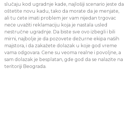
slučaju kod ugradnje kade, najlošiji scenario jeste da
oštetite novu kadu, tako da morate da je menjate,
ali tu ćete imati problem jer vam nijedan trgovac
neće uvažiti reklamaciju koja je nastala usled
nestručne ugradnje. Da biste sve ovo izbegli i bili
mirni, najbolje je da pozovete dežurne ekipa naših
majstora, i da zakažete dolazak u koje god vreme
vama odgovara. Cene su veoma realne i povoljne, a
sam dolazak je besplatan, gde god da se nalazite na
teritoriji Beograda.