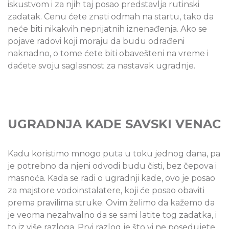
iskustvom i za njih taj posao predstavlja rutinski
zadatak. Cenu ćete znati odmah na startu, tako da
neće biti nikakvih neprijatnih iznenađenja. Ako se
pojave radovi koji moraju da budu odrađeni
naknadno, o tome ćete biti obavešteni na vreme i
daćete svoju saglasnost za nastavak ugradnje.
UGRADNJA KADE SAVSKI VENAC
Kadu koristimo mnogo puta u toku jednog dana, pa
je potrebno da njeni odvodi budu čisti, bez čepova i
masnoća. Kada se radi o ugradnji kade, ovo je posao
za majstore vodoinstalatere, koji će posao obaviti
prema pravilima struke. Ovim želimo da kažemo da
je veoma nezahvalno da se sami latite tog zadatka, i
to iz više razloga. Prvi razlog je što vi ne posedujete