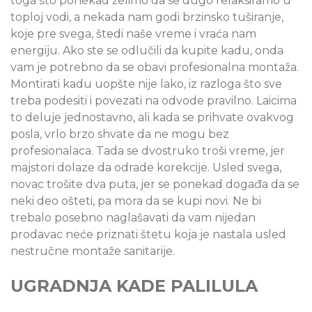
toga što ponekad želimo da se dugo relaksiramo u
toploj vodi, a nekada nam godi brzinsko tuširanje,
koje pre svega, štedi naše vreme i vraća nam
energiju. Ako ste se odlučili da kupite kadu, onda
vam je potrebno da se obavi profesionalna montaža.
Montirati kadu uopšte nije lako, iz razloga što sve
treba podesiti i povezati na odvode pravilno. Laicima
to deluje jednostavno, ali kada se prihvate ovakvog
posla, vrlo brzo shvate da ne mogu bez
profesionalaca. Tada se dvostruko troši vreme, jer
majstori dolaze da odrade korekcije. Usled svega,
novac trošite dva puta, jer se ponekad događa da se
neki deo ošteti, pa mora da se kupi novi. Ne bi
trebalo posebno naglašavati da vam nijedan
prodavac neće priznati štetu koja je nastala usled
nestručne montaže sanitarije.
UGRADNJA KADE PALILULA