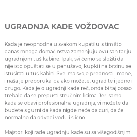
UGRADNJA KADE VOŽDOVAC
Kada je neophodna u svakom kupatilu, s tim što
danas mnoga domaćinstva zamenjuju ovu sanitariju
ugradnjom tuš kabine. Ipak, svi ćemo se složiti da
nije isto opuštati se u penušavoj kupki i na brzinu se
istuširati u tuš kabini. Sve ima svoje prednosti i mane,
i naša je preporuka, da ako možete, ugradite i jedno i
drugo. Kada je o ugradnji kade reč, onda bi taj posao
trebalo da se prepusti stručnim licima. Jer, samo
kada se obavi profesionalna ugradnja, vi možete da
budete sigurni da kada nigde neće da curi, da će
normalno da odvodi vodu i slično.
Majstori koji rade ugradnju kade su sa višegodišnjim