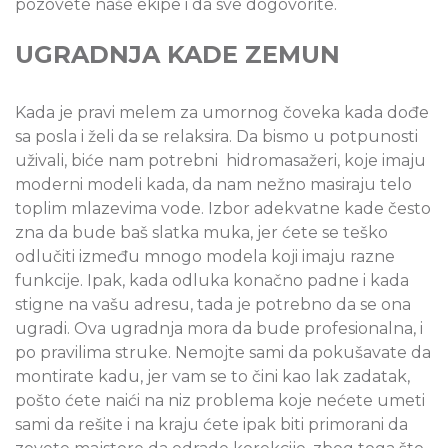
pozovete naše ekipe i da sve dogovorite.
UGRADNJA KADE ZEMUN
Kada je pravi melem za umornog čoveka kada dođe
sa posla i želi da se relaksira. Da bismo u potpunosti
uživali, biće nam potrebni hidromasažeri, koje imaju
moderni modeli kada, da nam nežno masiraju telo
toplim mlazevima vode. Izbor adekvatne kade često
zna da bude baš slatka muka, jer ćete se teško
odlučiti između mnogo modela koji imaju razne
funkcije. Ipak, kada odluka konačno padne i kada
stigne na vašu adresu, tada je potrebno da se ona
ugradi. Ova ugradnja mora da bude profesionalna, i
po pravilima struke. Nemojte sami da pokušavate da
montirate kadu, jer vam se to čini kao lak zadatak,
pošto ćete naići na niz problema koje nećete umeti
sami da rešite i na kraju ćete ipak biti primorani da