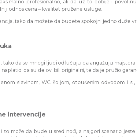
simalno profesionalno, ali da uz to dobije i povoljnu
niji odnos cena – kvalitet pružene usluge.
rancija, tako da možete da budete spokojni jedno duže v
ruka
, tako da se mnogi ljudi odlučuju da angažuju majstora z
latio, da su delovi bili originalni, te da je pružio garancij
vljenom slavinom, WC šoljom, otpušenim odvodom i sl,
e intervencije
i to može da bude u sred noći, a najgori scenario jeste 