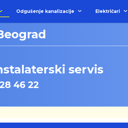
Odgušenje kanalizacije
Električari
 Beograd
stalaterski servis
28 46 22