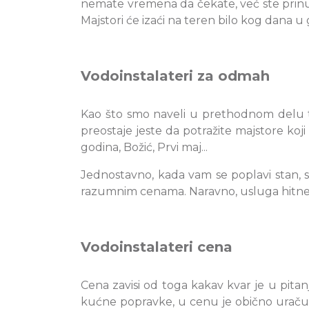
nemate vremena da čekate, već ste prinuđ
Majstori će izaći na teren bilo kog dana u
Vodoinstalateri za odmah
Kao što smo naveli u prethodnom delu t
preostaje jeste da potražite majstore koji
godina, Božić, Prvi maj...
Jednostavno, kada vam se poplavi stan, sve
razumnim cenama. Naravno, usluga hitne i
Vodoinstalateri cena
Cena zavisi od toga kakav kvar je u pitan
kućne popravke, u cenu je obično uračun