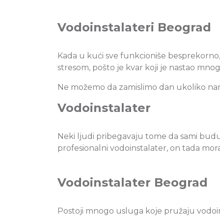
Vodoinstalateri Beograd
Kada u kući sve funkcioniše besprekorno, t
stresom, pošto je kvar koji je nastao mnog
Ne možemo da zamislimo dan ukoliko nam n
Vodoinstalater
Neki ljudi pribegavaju tome da sami budu 
profesionalni vodoinstalater, on tada mor
Vodoinstalater Beograd
Postoji mnogo usluga koje pružaju vodoi