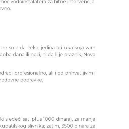
oć vodoinstalatera za hitne intervencije.
evno.
 ne sme da čeka, jedina odluka koja vam
ba dana ili noći, ni da li je praznik, Nova
adi profesionalno, ali i po prihvatljivim i
a redovne popravke.
i sledeći sat, plus 1000 dinara), za manje
atilskog slivnika; zatim, 3500 dinara za