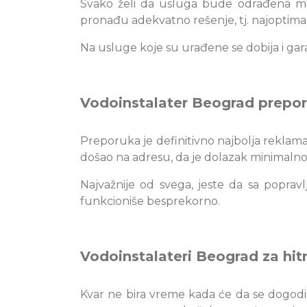
Svako želi da usluga bude odrađena mak
pronađu adekvatno rešenje, tj. najoptimal
Na usluge koje su urađene se dobija i ga
Vodoinstalater Beograd prepo
Preporuka je definitivno najbolja reklama
došao na adresu, da je dolazak minimalno nap
Najvažnije od svega, jeste da sa popra
funkcioniše besprekorno.
Vodoinstalateri Beograd za hitn
Kvar ne bira vreme kada će da se dogodi 