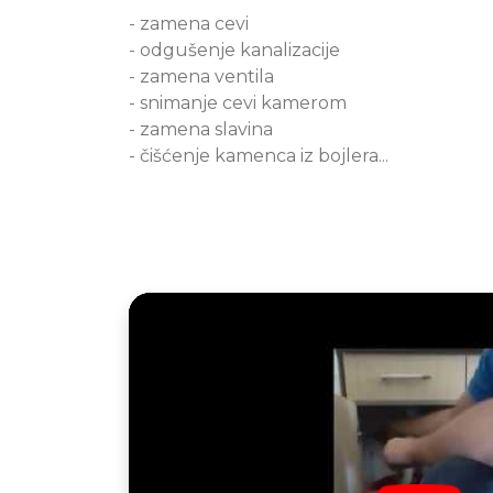
- zamena cevi
- odgušenje kanalizacije
- zamena ventila
- snimanje cevi kamerom
- zamena slavina
- čišćenje kamenca iz bojlera...