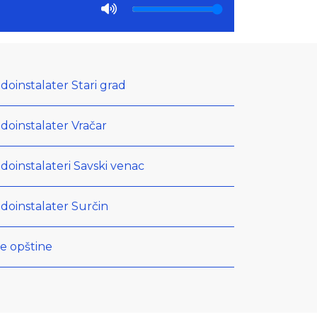
doinstalater Stari grad
doinstalater Vračar
doinstalateri Savski venac
doinstalater Surčin
e opštine