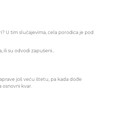
i? U tim slučajevima, cela porodica je pod
li su odvodi zapušeni...
 naprave još veću štetu, pa kada dođe
a osnovni kvar.