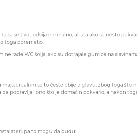
ada se život odvija normalno, ali šta ako se nešto pokvar
o toga poremetio...
e rade WC šolja, ako su dotrajale gumice na slavinama, i
majstori, ali im se to često obije o glavu, zbog toga što
a da popravlja i ono što je domaćin pokvario, a nakon tog
nstalateri, pa to mogu da budu: