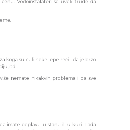
 cenu. Vodoinstalateri se uvek trude da
reme.
a koga su čuli neke lepe reči - da je brzo
u, itd...
 više nemate nikakvih problema i da sve
da imate poplavu u stanu ili u kući. Tada