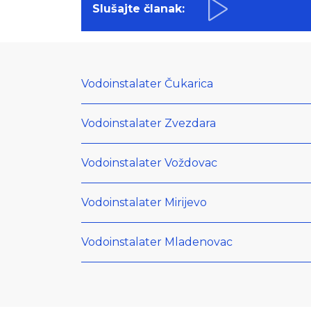
Slušajte članak:
Vodoinstalater Čukarica
Vodoinstalater Zvezdara
Vodoinstalater Voždovac
Vodoinstalater Mirijevo
Vodoinstalater Mladenovac