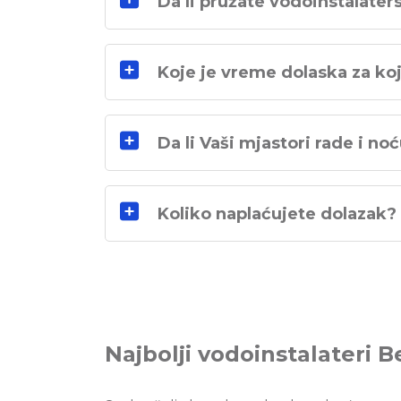
Da li pružate vodoinstalate
Koje je vreme dolaska za ko
Da li Vaši mjastori rade i no
Koliko naplaćujete dolazak?
Najbolji vodoinstalateri 