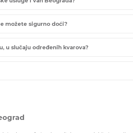
rske usluge i van Beograda?
je možete sigurno doći?
ću, u slučaju određenih kvarova?
Beograd