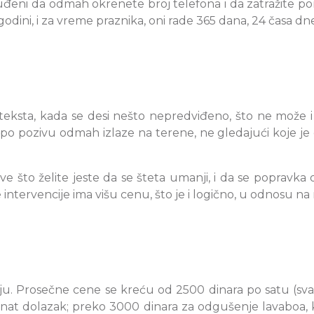
eni da odmah okrenete broj telefona i da zatražite pom
 godini, i za vreme praznika, oni rade 365 dana, 24 časa dn
eksta, kada se desi nešto nepredviđeno, što ne može i
 po pozivu odmah izlaze na terene, ne gledajući koje je do
 što želite jeste da se šteta umanji, i da se popravka odr
ntervencije ima višu cenu, što je i logično, u odnosu n
ju. Prosečne cene se kreću od 2500 dinara po satu (svak
at dolazak; preko 3000 dinara za odgušenje lavaboa, kup