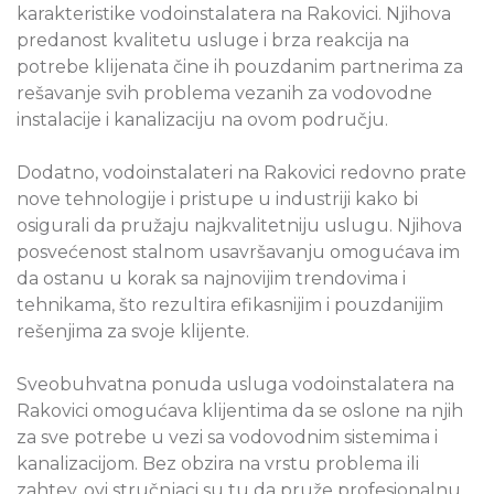
karakteristike vodoinstalatera na Rakovici. Njihova
predanost kvalitetu usluge i brza reakcija na
potrebe klijenata čine ih pouzdanim partnerima za
rešavanje svih problema vezanih za vodovodne
instalacije i kanalizaciju na ovom području.
Dodatno, vodoinstalateri na Rakovici redovno prate
nove tehnologije i pristupe u industriji kako bi
osigurali da pružaju najkvalitetniju uslugu. Njihova
posvećenost stalnom usavršavanju omogućava im
da ostanu u korak sa najnovijim trendovima i
tehnikama, što rezultira efikasnijim i pouzdanijim
rešenjima za svoje klijente.
Sveobuhvatna ponuda usluga vodoinstalatera na
Rakovici omogućava klijentima da se oslone na njih
za sve potrebe u vezi sa vodovodnim sistemima i
kanalizacijom. Bez obzira na vrstu problema ili
zahtev, ovi stručnjaci su tu da pruže profesionalnu