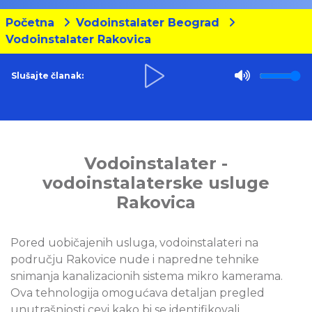
Početna
Vodoinstalater Beograd
Vodoinstalater Rakovica
Slušajte članak:
Vodoinstalater -
vodoinstalaterske usluge
Rakovica
Pored uobičajenih usluga, vodoinstalateri na
području Rakovice nude i napredne tehnike
snimanja kanalizacionih sistema mikro kamerama.
Ova tehnologija omogućava detaljan pregled
unutrašnjosti cevi kako bi se identifikovali