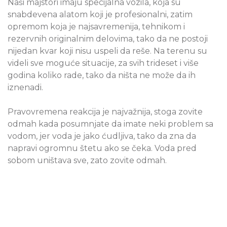
Naši majstori imaju specijalna vozila, koja su
snabdevena alatom koji je profesionalni, zatim
opremom koja je najsavremenija, tehnikom i
rezervnih originalnim delovima, tako da ne postoji
nijedan kvar koji nisu uspeli da reše. Na terenu su
videli sve moguće situacije, za svih trideset i više
godina koliko rade, tako da ništa ne može da ih
iznenadi.
Pravovremena reakcija je najvažnija, stoga zovite
odmah kada posumnjate da imate neki problem sa
vodom, jer voda je jako ćudljiva, tako da zna da
napravi ogromnu štetu ako se čeka. Voda pred
sobom uništava sve, zato zovite odmah.