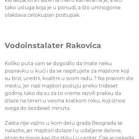
kanalizacionih sistema mikro kamerama je, a isto
tako usluga koja je u ponudi, a što umnogome
olakšava celokupan postupak.
Vodoinstalater Rakovica
Koliko puta vam se dogodilo da imate neku
popravku u kući i da se raspitujete za majstore koji
su brzi, uredni, kvalitni u svom radu..? Na pravom ste
mestu, jer naši majstori posluju preko trideset
godina, tako da su za to vreme razvili praksu da
izlaze na teren u veoma kratkom roku, koji iznosi
svega do šezdeset minuta.
Zaista nije važno u kom delu grada Beograda se
nalazite, jer majstori dolaze i u udaljene delove,
istom brzinom kao što stižu i u centar. Čak je nekada