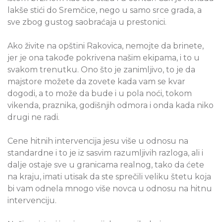
lakše stići do Sremčice, nego u samo srce grada, a
sve zbog gustog saobraćaja u prestonici.
Ako živite na opštini Rakovica, nemojte da brinete,
jer je ona takođe pokrivena našim ekipama, i to u
svakom trenutku. Ono što je zanimljivo, to je da
majstore možete da zovete kada vam se kvar
dogodi, a to može da bude i u pola noći, tokom
vikenda, praznika, godišnjih odmora i onda kada niko
drugi ne radi.
Cene hitnih intervencija jesu više u odnosu na
standardne i to je iz sasvim razumljivih razloga, ali i
dalje ostaje sve u granicama realnog, tako da ćete
na kraju, imati utisak da ste sprečili veliku štetu koja
bi vam odnela mnogo više novca u odnosu na hitnu
intervenciju.