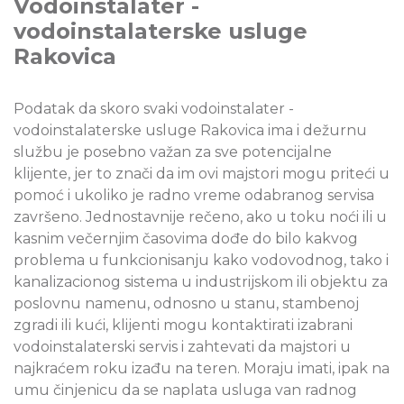
Vodoinstalater -
vodoinstalaterske usluge
Rakovica
Podatak da skoro svaki vodoinstalater -
vodoinstalaterske usluge Rakovica ima i dežurnu
službu je posebno važan za sve potencijalne
klijente, jer to znači da im ovi majstori mogu priteći u
pomoć i ukoliko je radno vreme odabranog servisa
završeno. Jednostavnije rečeno, ako u toku noći ili u
kasnim večernjim časovima dođe do bilo kakvog
problema u funkcionisanju kako vodovodnog, tako i
kanalizacionog sistema u industrijskom ili objektu za
poslovnu namenu, odnosno u stanu, stambenoj
zgradi ili kući, klijenti mogu kontaktirati izabrani
vodoinstalaterski servis i zahtevati da majstori u
najkraćem roku izađu na teren. Moraju imati, ipak na
umu činjenicu da se naplata usluga van radnog