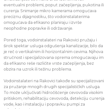
eventualni problemi, poput začepljenja, pukotina ili
curenja. Snimanje mikro kamerama omogućava
preciznu dijagnostiku, što vodoinstalaterima
omogućava da efikasno planiraju i izvrše
neophodne popravke ili održavanje.
Pored toga, vodoinstalateri na Rakovici pružaju i
širok spektar usluga odgušenja kanalizacije, bilo da
je reč o vertikalnim ili horizontalnim cevima. Njihova
stručnost i specijalizovana oprema omogućavaju im
da efikasno reše različite vrste začepljenja, bez
obzira na uzrok ili težinu problema.
Vodoinstalateri na Rakovici takođe su specijalizovani
za pružanje mnogih drugih specijalističkih usluga.
To može uključivati ​​hidročišćenje cevovoda visokim
pritiskom, rehabilitaciju cevovoda, detekciju curenja
vode, kao i instalaciju i popravku pumpi za