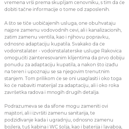
vremena vrši prema skupljam cenovniku, s tim da će
dobiti tačne informacije o tome od zaposlenih.
A što se tiče uobičajenih usluga, one obuhvataju
najpre zamenu vodovodnih cevi, ali i kanalizacionih,
zatim zamenu ventila, kao i njihovu popravku,
odnosno adaptaciju kupatila. Svakako da će
vodoinstalater - vodoinstalaterske usluge Rakovica
omogućiti zainteresovanim klijentima da prvo dobiju
ponudu za adaptaciju kupatila, a nakon što izađu
na teren i upoznaju se sa njegovim trenutnim
stanjem. Tom prilikom će se oni usaglasiti i oko toga
ko će nabaviti materijal za adaptaciju, ali i oko roka
završetka radova i mnogih drugih detalja.
Podrazumeva se da sifone mogu zameniti ovi
majstori, ali i izvršiti zamenu sanitarija, te
podziđivanje kada i ugradnju, odnosno zamenu
bojlera, tuš kabina i WC šolja, kao i baterija i lavaboa,