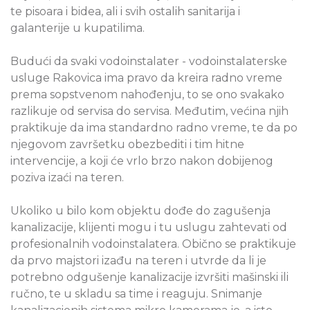
te pisoara i bidea, ali i svih ostalih sanitarija i
galanterije u kupatilima.
Budući da svaki vodoinstalater - vodoinstalaterske
usluge Rakovica ima pravo da kreira radno vreme
prema sopstvenom nahođenju, to se ono svakako
razlikuje od servisa do servisa. Međutim, većina njih
praktikuje da ima standardno radno vreme, te da po
njegovom završetku obezbediti i tim hitne
intervencije, a koji će vrlo brzo nakon dobijenog
poziva izaći na teren.
Ukoliko u bilo kom objektu dođe do zagušenja
kanalizacije, klijenti mogu i tu uslugu zahtevati od
profesionalnih vodoinstalatera. Obično se praktikuje
da prvo majstori izađu na teren i utvrde da li je
potrebno odgušenje kanalizacije izvršiti mašinski ili
ručno, te u skladu sa time i reaguju. Snimanje