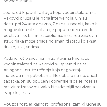
odvodnjavanje.
Jedna od ključnih usluga koju vodoinstalateri na
Rakovici pružaju je hitna intervencija. Oni su
dostupni 24 sata dnevno, 7 dana u nedelji, kako bi
reagovali na hitne situacije poput curenja vode,
poplava ili ozbiljnih začepljenja. Brza reakcija ovih
stručnjaka može značajno smanjiti štetu i olakšati
situaciju klijentima.
Kada je reč o specifičnim zahtevima klijenata,
vodoinstalateri na Rakovici su spremni da se
prilagode i pruže rešenja koja odgovaraju
individualnim potrebama. Bez obzira na složenost
zadatka, oni su obučeni i opremljeni da se nose sa
različitim izazovima kako bi zadovoljili očekivanja
svojih klijenata.
Pouzdanost, efikasnost i profesionalizam ključne su