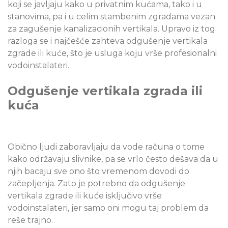
koji se javljaju kako u privatnim kućama, tako i u
stanovima, pa i u celim stambenim zgradama vezan
za zagušenje kanalizacionih vertikala. Upravo iz tog
razloga se i najčešće zahteva odgušenje vertikala
zgrade ili kuće, što je usluga koju vrše profesionalni
vodoinstalateri.
Odgušenje vertikala zgrada ili
kuća
Obično ljudi zaboravljaju da vode računa o tome
kako održavaju slivnike, pa se vrlo često dešava da u
njih bacaju sve ono što vremenom dovodi do
začepljenja. Zato je potrebno da odgušenje
vertikala zgrade ili kuće isključivo vrše
vodoinstalateri, jer samo oni mogu taj problem da
reše trajno.