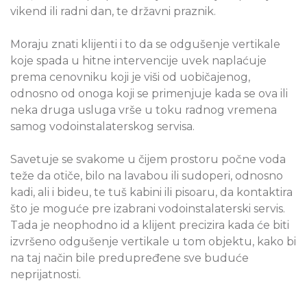
vikend ili radni dan, te državni praznik.
Moraju znati klijenti i to da se odgušenje vertikale
koje spada u hitne intervencije uvek naplaćuje
prema cenovniku koji je viši od uobičajenog,
odnosno od onoga koji se primenjuje kada se ova ili
neka druga usluga vrše u toku radnog vremena
samog vodoinstalaterskog servisa.
Savetuje se svakome u čijem prostoru počne voda
teže da otiče, bilo na lavabou ili sudoperi, odnosno
kadi, ali i bideu, te tuš kabini ili pisoaru, da kontaktira
što je moguće pre izabrani vodoinstalaterski servis.
Tada je neophodno id a klijent precizira kada će biti
izvršeno odgušenje vertikale u tom objektu, kako bi
na taj način bile predupređene sve buduće
neprijatnosti.