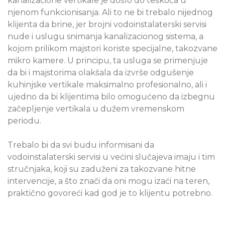
kanalizacione vertikale je došlo do teškoća u
njenom funkcionisanja. Ali to ne bi trebalo nijednog
klijenta da brine, jer brojni vodoinstalaterski servisi
nude i uslugu snimanja kanalizacionog sistema, a
kojom prilikom majstori koriste specijalne, takozvane
mikro kamere. U principu, ta usluga se primenjuje
da bi i majstorima olakšala da izvrše odgušenje
kuhinjske vertikale maksimalno profesionalno, ali i
ujedno da bi klijentima bilo omogućeno da izbegnu
začepljenje vertikala u dužem vremenskom
periodu.
Trebalo bi da svi budu informisani da
vodoinstalaterski servisi u većini slučajeva imaju i tim
stručnjaka, koji su zaduženi za takozvane hitne
intervencije, a što znači da oni mogu izaći na teren,
praktično govoreći kad god je to klijentu potrebno.