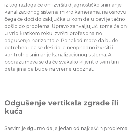
iz tog razloga će oni izvršiti dijagnostičko snimanje
kanalizacionog sistema mikro kamerama, na osnovu
čega će doći do zaključka u kom delu cevi je tačno
došlo do problema. Upravo zahvaljujući tome će oni
u vrlo kratkom roku izvršiti profesionalno
odgušenje horizontale. Ponekad može da bude
potrebno i da se desi da je neophodno izvršiti i
kontrolno snimanje kanalizacionog sistema. A
podrazumeva se da će svakako klijent o svim tim
detaljima da bude na vreme upoznat.
Odgušenje vertikala zgrade ili
kuća
Sasvim je sigurno da je jedan od najčešćih problema