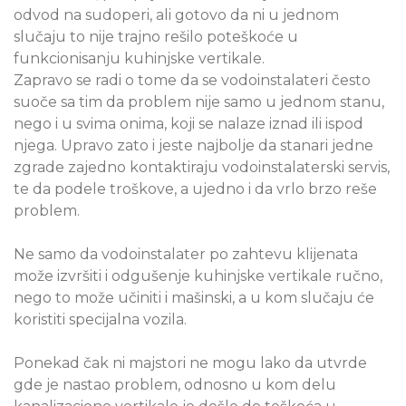
odvod na sudoperi, ali gotovo da ni u jednom
slučaju to nije trajno rešilo poteškoće u
funkcionisanju kuhinjske vertikale.
Zapravo se radi o tome da se vodoinstalateri često
suoče sa tim da problem nije samo u jednom stanu,
nego i u svima onima, koji se nalaze iznad ili ispod
njega. Upravo zato i jeste najbolje da stanari jedne
zgrade zajedno kontaktiraju vodoinstalaterski servis,
te da podele troškove, a ujedno i da vrlo brzo reše
problem.
Ne samo da vodoinstalater po zahtevu klijenata
može izvršiti i odgušenje kuhinjske vertikale ručno,
nego to može učiniti i mašinski, a u kom slučaju će
koristiti specijalna vozila.
Ponekad čak ni majstori ne mogu lako da utvrde
gde je nastao problem, odnosno u kom delu