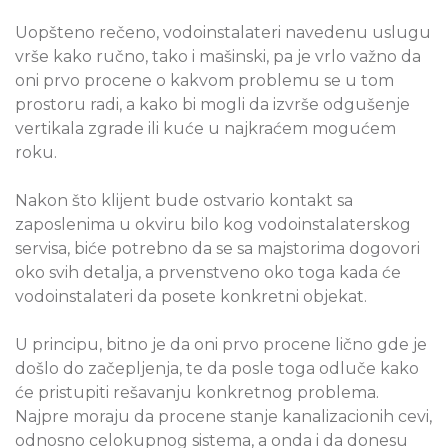
Uopšteno rečeno, vodoinstalateri navedenu uslugu
vrše kako ručno, tako i mašinski, pa je vrlo važno da
oni prvo procene o kakvom problemu se u tom
prostoru radi, a kako bi mogli da izvrše odgušenje
vertikala zgrade ili kuće u najkraćem mogućem
roku.
Nakon što klijent bude ostvario kontakt sa
zaposlenima u okviru bilo kog vodoinstalaterskog
servisa, biće potrebno da se sa majstorima dogovori
oko svih detalja, a prvenstveno oko toga kada će
vodoinstalateri da posete konkretni objekat.
U principu, bitno je da oni prvo procene lično gde je
došlo do začepljenja, te da posle toga odluče kako
će pristupiti rešavanju konkretnog problema.
Najpre moraju da procene stanje kanalizacionih cevi,
odnosno celokupnog sistema, a onda i da donesu