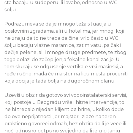
šta bacaju u sudoperu ili lavabo, odnosno u WC
šolju.
Podrazumeva se da je mnogo teža situacija u
poslovnim zgradama, ali i u hotelima, jer mnogi koji
ne znaju da to ne treba da čine, vrlo često u WC
šolju bacaju vlažne maramice, zatim vatu, pa čak i
dečije pelene, ali i mnoge druge predmete, te zbog
toga dolazi do začepljenja fekalne kanalizacije. U
tom slučaju se odgušenje vertikale vrši mašinski, a
ređe ručno, mada će majstor na licu mesta proceniti
koja opcija je tada bolja na dugoročnom planu.
Uzevši u obzir da gotovo svi vodoinstalaterski servisi,
koji postoje u Beogradu vrše i hitne intervencije, to
ne bi trebalo nijedan klijent da brine, ukoliko dođe
do ove neprijatnosti, jer majstori izlaze na teren
praktično govoreći odmah, bez obzira da li je veče ili
noć, odnosno potpuno svejedno da li je u pitanju