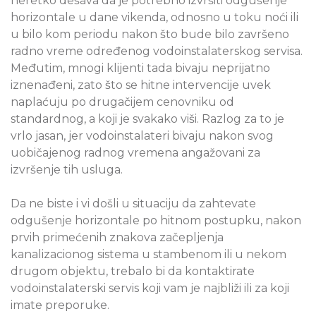
neretko dešava da je potrebno izvršiti odgušenje
horizontale u dane vikenda, odnosno u toku noći ili
u bilo kom periodu nakon što bude bilo završeno
radno vreme određenog vodoinstalaterskog servisa.
Međutim, mnogi klijenti tada bivaju neprijatno
iznenađeni, zato što se hitne intervencije uvek
naplaćuju po drugačijem cenovniku od
standardnog, a koji je svakako viši. Razlog za to je
vrlo jasan, jer vodoinstalateri bivaju nakon svog
uobičajenog radnog vremena angažovani za
izvršenje tih usluga.
Da ne biste i vi došli u situaciju da zahtevate
odgušenje horizontale po hitnom postupku, nakon
prvih primećenih znakova začepljenja
kanalizacionog sistema u stambenom ili u nekom
drugom objektu, trebalo bi da kontaktirate
vodoinstalaterski servis koji vam je najbliži ili za koji
imate preporuke.