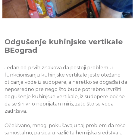
Odgušenje kuhinjske vertikale
BEograd
Jedan od prvih znakova da postoji problem u
funkcionisanju kuhinjske vertikale jeste otežano
oticanje vode iz sudopere, a neretko se događa i da
neposredno pre nego što bude potrebno izvršiti
odgušenje kuhinjske vertikale, iz sudopere počne
da se širi vrlo neprijatan miris, zato što se voda
zadržava.
Očekivano, mnogi pokušavaju taj problem da reše
samostalno, pa sipaju različita hemijska sredstva u