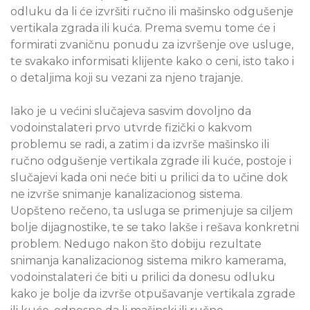
odluku da li će izvršiti ručno ili mašinsko odgušenje
vertikala zgrada ili kuća. Prema svemu tome će i
formirati zvaničnu ponudu za izvršenje ove usluge,
te svakako informisati klijente kako o ceni, isto tako i
o detaljima koji su vezani za njeno trajanje.
Iako je u većini slučajeva sasvim dovoljno da
vodoinstalateri prvo utvrde fizički o kakvom
problemu se radi, a zatim i da izvrše mašinsko ili
ručno odgušenje vertikala zgrade ili kuće, postoje i
slučajevi kada oni neće biti u prilici da to učine dok
ne izvrše snimanje kanalizacionog sistema.
Uopšteno rečeno, ta usluga se primenjuje sa ciljem
bolje dijagnostike, te se tako lakše i rešava konkretni
problem. Nedugo nakon što dobiju rezultate
snimanja kanalizacionog sistema mikro kamerama,
vodoinstalateri će biti u prilici da donesu odluku
kako je bolje da izvrše otpušavanje vertikala zgrade