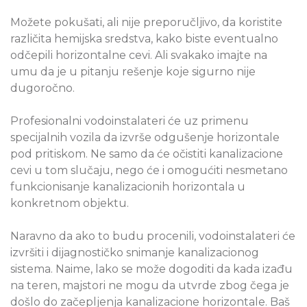
Možete pokušati, ali nije preporučljivo, da koristite
različita hemijska sredstva, kako biste eventualno
odčepili horizontalne cevi. Ali svakako imajte na
umu da je u pitanju rešenje koje sigurno nije
dugoročno.
Profesionalni vodoinstalateri će uz primenu
specijalnih vozila da izvrše odgušenje horizontale
pod pritiskom. Ne samo da će očistiti kanalizacione
cevi u tom slučaju, nego će i omogućiti nesmetano
funkcionisanje kanalizacionih horizontala u
konkretnom objektu.
Naravno da ako to budu procenili, vodoinstalateri će
izvršiti i dijagnostičko snimanje kanalizacionog
sistema. Naime, lako se može dogoditi da kada izađu
na teren, majstori ne mogu da utvrde zbog čega je
došlo do začepljenja kanalizacione horizontale. Baš