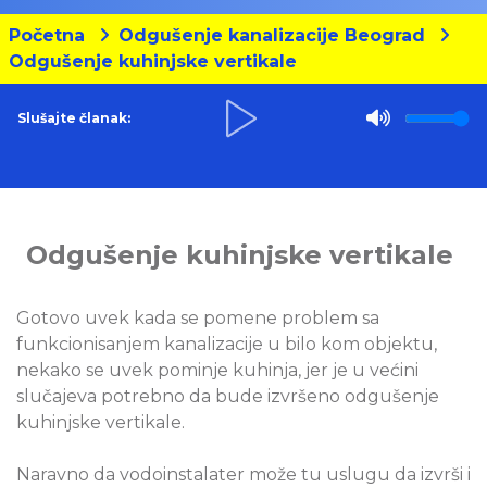
Početna
Odgušenje kanalizacije Beograd
Odgušenje kuhinjske vertikale
Slušajte članak:
Odgušenje kuhinjske vertikale
Gotovo uvek kada se pomene problem sa
funkcionisanjem kanalizacije u bilo kom objektu,
nekako se uvek pominje kuhinja, jer je u većini
slučajeva potrebno da bude izvršeno odgušenje
kuhinjske vertikale.
Naravno da vodoinstalater može tu uslugu da izvrši i