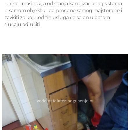
ručno i mašinski, a od stanja kanalizacionog sistema
u samom objektu i od procene samog majstora će i
zavisiti za koju od tih usluga će se on u datom
slučaju odlučiti.