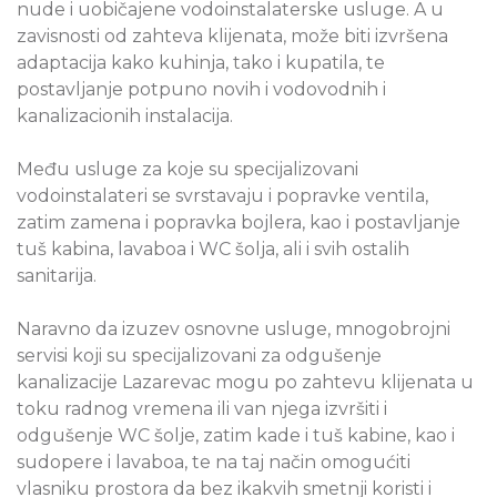
nude i uobičajene vodoinstalaterske usluge. A u
zavisnosti od zahteva klijenata, može biti izvršena
adaptacija kako kuhinja, tako i kupatila, te
postavljanje potpuno novih i vodovodnih i
kanalizacionih instalacija.
Među usluge za koje su specijalizovani
vodoinstalateri se svrstavaju i popravke ventila,
zatim zamena i popravka bojlera, kao i postavljanje
tuš kabina, lavaboa i WC šolja, ali i svih ostalih
sanitarija.
Naravno da izuzev osnovne usluge, mnogobrojni
servisi koji su specijalizovani za odgušenje
kanalizacije Lazarevac mogu po zahtevu klijenata u
toku radnog vremena ili van njega izvršiti i
odgušenje WC šolje, zatim kade i tuš kabine, kao i
sudopere i lavaboa, te na taj način omogućiti
vlasniku prostora da bez ikakvih smetnji koristi i