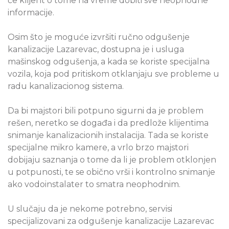
će klijent o tome na vreme dobiti sve neophodne
informacije.
Osim što je moguće izvršiti ručno odgušenje
kanalizacije Lazarevac, dostupna je i usluga
mašinskog odgušenja, a kada se koriste specijalna
vozila, koja pod pritiskom otklanjaju sve probleme u
radu kanalizacionog sistema.
Da bi majstori bili potpuno sigurni da je problem
rešen, neretko se događa i da predlože klijentima
snimanje kanalizacionih instalacija. Tada se koriste
specijalne mikro kamere, a vrlo brzo majstori
dobijaju saznanja o tome da li je problem otklonjen
u potpunosti, te se obično vrši i kontrolno snimanje
ako vodoinstalater to smatra neophodnim.
U slučaju da je nekome potrebno, servisi
specijalizovani za odgušenje kanalizacije Lazarevac