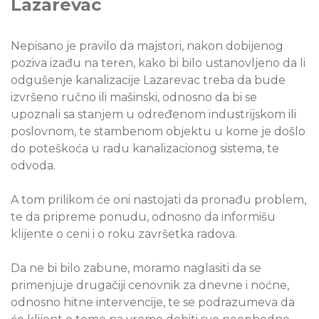
Lazarevac
Nepisano je pravilo da majstori, nakon dobijenog
poziva izađu na teren, kako bi bilo ustanovljeno da li
odgušenje kanalizacije Lazarevac treba da bude
izvršeno ručno ili mašinski, odnosno da bi se
upoznali sa stanjem u određenom industrijskom ili
poslovnom, te stambenom objektu u kome je došlo
do poteškoća u radu kanalizacionog sistema, te
odvoda.
A tom prilikom će oni nastojati da pronađu problem,
te da pripreme ponudu, odnosno da informišu
klijente o ceni i o roku završetka radova.
Da ne bi bilo zabune, moramo naglasiti da se
primenjuje drugačiji cenovnik za dnevne i noćne,
odnosno hitne intervencije, te se podrazumeva da