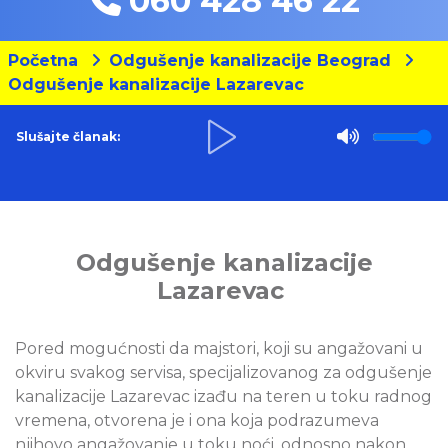
060 428 46 22
Početna
Odgušenje kanalizacije Beograd
Odgušenje kanalizacije Lazarevac
Slušajte članak:
Odgušenje kanalizacije
Lazarevac
Pored mogućnosti da majstori, koji su angažovani u
okviru svakog servisa, specijalizovanog za odgušenje
kanalizacije Lazarevac izađu na teren u toku radnog
vremena, otvorena je i ona koja podrazumeva
njihovo angažovanje u toku noći, odnosno nakon