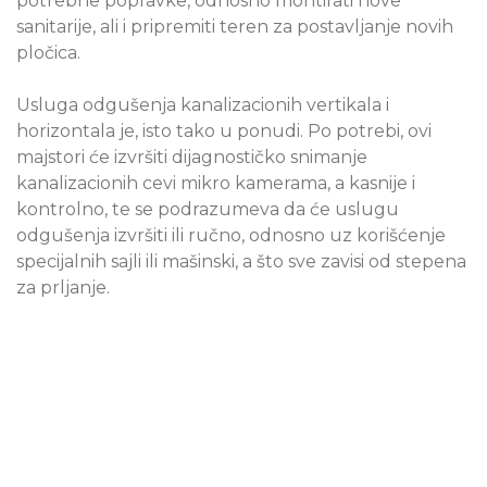
potrebne popravke, odnosno montirati nove
sanitarije, ali i pripremiti teren za postavljanje novih
pločica.
Usluga odgušenja kanalizacionih vertikala i
horizontala je, isto tako u ponudi. Po potrebi, ovi
majstori će izvršiti dijagnostičko snimanje
kanalizacionih cevi mikro kamerama, a kasnije i
kontrolno, te se podrazumeva da će uslugu
odgušenja izvršiti ili ručno, odnosno uz korišćenje
specijalnih sajli ili mašinski, a što sve zavisi od stepena
za prljanje.