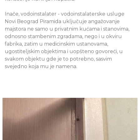
Inače, vodoinstalater - vodoinstalaterske usluge
Novi Beograd Piramida uključuje angažovanje
majstora ne samo u privatnim kućama i stanovima,
odnosno stambenim zgradama, nego i u okviru
fabrika, zatim u medicinskim ustanovama,
ugostiteljskim objektima i uopšteno govoreći, u
svakom objektu gde je to potrebno, sasvim
svejedno koja mu je namena.