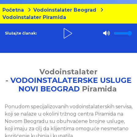
Početna
Vodoinstalater Beograd
Vodoinstalater Piramida
Slušajte članak:
Vodoinstalater
-
VODOINSTALATERSKE USLUGE
NOVI BEOGRAD
Piramida
Ponudom specijalizovanih vodoinstalaterskih servisa,
koji se nalaze u okolini tržnog centra Piramida na
Novom Beogradu su obuhvaćene brojne usluge,
koji imaju za cilj da klijentima omoguće nesmetano
korišćenje kuhinja i kupatila.