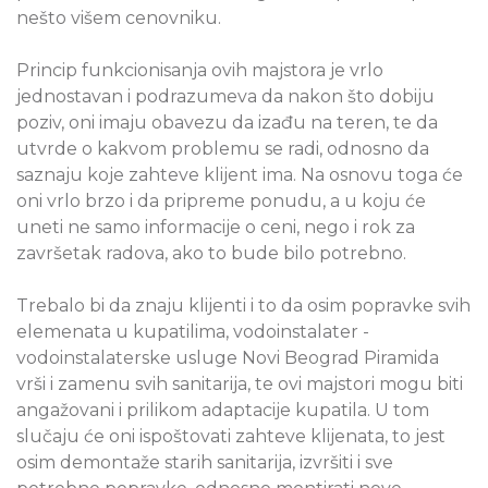
nešto višem cenovniku.
Princip funkcionisanja ovih majstora je vrlo
jednostavan i podrazumeva da nakon što dobiju
poziv, oni imaju obavezu da izađu na teren, te da
utvrde o kakvom problemu se radi, odnosno da
saznaju koje zahteve klijent ima. Na osnovu toga će
oni vrlo brzo i da pripreme ponudu, a u koju će
uneti ne samo informacije o ceni, nego i rok za
završetak radova, ako to bude bilo potrebno.
Trebalo bi da znaju klijenti i to da osim popravke svih
elemenata u kupatilima, vodoinstalater -
vodoinstalaterske usluge Novi Beograd Piramida
vrši i zamenu svih sanitarija, te ovi majstori mogu biti
angažovani i prilikom adaptacije kupatila. U tom
slučaju će oni ispoštovati zahteve klijenata, to jest
osim demontaže starih sanitarija, izvršiti i sve