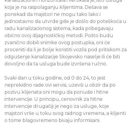
kanalizacionih horizontala i vertikala je, isto usluga
koja je na raspolaganju klijentima. Dešava se
ponekad da majstori ne mogu tako lako i
jednostavno da utvrde gde je došlo do poteškoća u
radu kanalizacionog sistema, kada pribegavaju
obićno ovoj dijagnostičkoj metodi. Pošto budu
zvanično dobili snimke ovog postupka, oni će
proceniti da li je bolje koristiti vozila pod pritiskom za
odgušenje kanalizacije Skojevsko naselje ili će biti
dovoljno da ta usluga bude izvršena ručno.
Svaki dan u toku godine, od 0 do 24, to jest
neprekidno rade ovi servisi, uzevši u obzir da po
pozivu klijenata oni mogu da ponude i hitne
intervencije. U principu, cenovnik za hitne
intervencije drugačiji je nego za usluge, koje
majstori vrše u toku svog radnog vremena, a klijenti
o tome blagovremeno bivaju informisani.