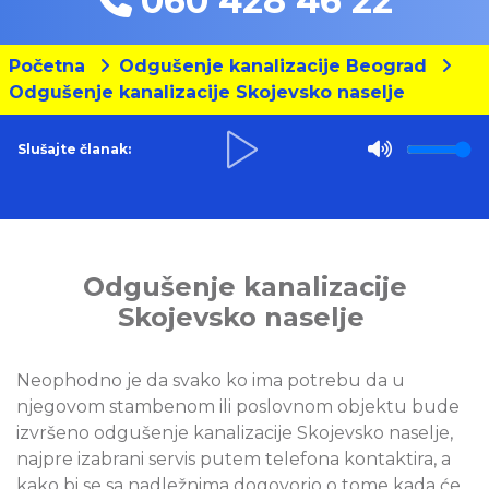
060 428 46 22
Početna
Odgušenje kanalizacije Beograd
Odgušenje kanalizacije Skojevsko naselje
Slušajte članak:
Odgušenje kanalizacije
Skojevsko naselje
Neophodno je da svako ko ima potrebu da u
njegovom stambenom ili poslovnom objektu bude
izvršeno odgušenje kanalizacije Skojevsko naselje,
najpre izabrani servis putem telefona kontaktira, a
kako bi se sa nadležnima dogovorio o tome kada će