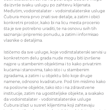
da izvrše svaku uslugu po zahtevu klijenata.
Međutim, vodoinstalater - vodoinstalaterske usluge
Čubura mora prvo znati sve detalje, a zatim i obići
konkretni prostor, kako bi na licu mesta procenio
šta je sve potrebno uraditi, te na osnovu svih tih
saznanja i pripremio ponudu, a zatim i informisao
vlasnike o detaljima.
Ističemo da sve usluge, koje vodinstalaterski servisi u
konkretnom delu grada nude mogu biti izvršene
najpre u stambenim objektima i to kako privatnim
kućama i stanovima, tako isto i u stambenim
zgradama, a zatim i u objektu bilo koje druge
namene, odnosno kvadrature. Pod tim mislimo kako
na poslovne objekte, tako isto i na zdravstvene
institucije, zatim na ugostiteljske objekte, a svakako
da vodoinstalater - vodoinstalaterske usluge
Čubura izlazi u susret klijentima koji zahtevaju