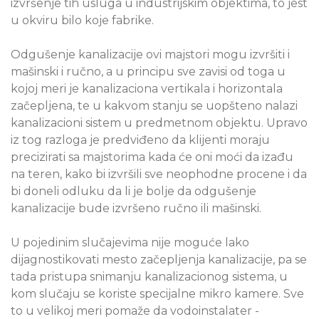
izvršenje tih usluga u industrijskim objektima, to jest
u okviru bilo koje fabrike.
Odgušenje kanalizacije ovi majstori mogu izvršiti i
mašinski i ručno, a u principu sve zavisi od toga u
kojoj meri je kanalizaciona vertikala i horizontala
začepljena, te u kakvom stanju se uopšteno nalazi
kanalizacioni sistem u predmetnom objektu. Upravo
iz tog razloga je predviđeno da klijenti moraju
precizirati sa majstorima kada će oni moći da izađu
na teren, kako bi izvršili sve neophodne procene i da
bi doneli odluku da li je bolje da odgušenje
kanalizacije bude izvršeno ručno ili mašinski.
U pojedinim slučajevima nije moguće lako
dijagnostikovati mesto začepljenja kanalizacije, pa se
tada pristupa snimanju kanalizacionog sistema, u
kom slučaju se koriste specijalne mikro kamere. Sve
to u velikoj meri pomaže da vodoinstalater -