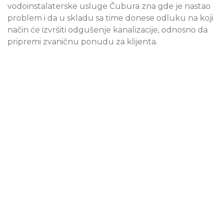
vodoinstalaterske usluge Čubura zna gde je nastao
problem i da u skladu sa time donese odluku na koji
način će izvršiti odgušenje kanalizacije, odnosno da
pripremi zvaničnu ponudu za klijenta.