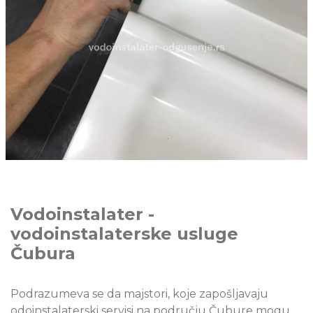
Vodoinstalater -
vodoinstalaterske usluge
Čubura
Podrazumeva se da majstori, koje zapošljavaju
odoinstalaterski servisi na području Čubure mogu