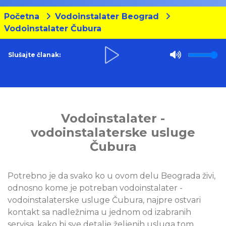
Početna
Vodoinstalater Beograd
Vodoinstalater Čubura
Slušajte članak:
Vodoinstalater -
vodoinstalaterske usluge
Čubura
Potrebno je da svako ko u ovom delu Beograda živi,
odnosno kome je potreban vodoinstalater -
vodoinstalaterske usluge Čubura, najpre ostvari
kontakt sa nadležnima u jednom od izabranih
servisa, kako bi sve detalje željenih usluga tom