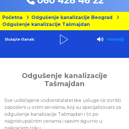
060 428 46 22
Početna
Odgušenje kanalizacije Beograd
Odgušenje kanalizacije Tašmajdan
Slušajte članak:
Odgušenje kanalizacije
Tašmajdan
Sve uobičajene vodoinstalaterske usluge će izvršiti
zaposleni u onim servisima, koji su specijalizovani za
odgušenje kanalizacije Tašmajdan i to po
najpristupačnim cenama i sasvim sigurno u
najkraćem roku.