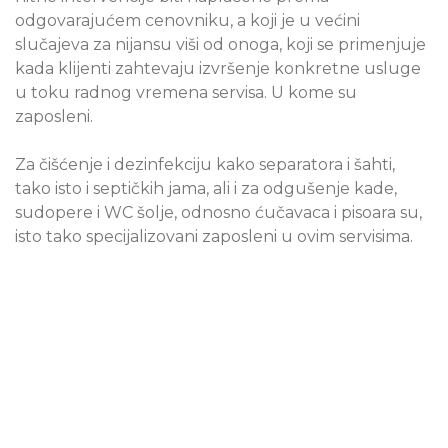
odgovarajućem cenovniku, a koji je u većini
slučajeva za nijansu viši od onoga, koji se primenjuje
kada klijenti zahtevaju izvršenje konkretne usluge
u toku radnog vremena servisa. U kome su
zaposleni.
Za čišćenje i dezinfekciju kako separatora i šahti,
tako isto i septičkih jama, ali i za odgušenje kade,
sudopere i WC šolje, odnosno ćučavaca i pisoara su,
isto tako specijalizovani zaposleni u ovim servisima.