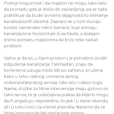
Postoji mogućnost i da majstori ne mogu tako lako
da pronađu gde je došlo do začepljenja, pa se tada
praktikuje da bude izvršeno dijagnostičko snimanje
kanalizacionih sistema. Zapravo se u tom slučaju
koriste namenske mikro kamere, koje snimaju
kanalizacione horizontale ili vertikale, a dobijeni
snimci pomažu majstorima da brzo reše nastali
problem.
Važno je da svi, u čijem prostoru je potrebno izvršiti
odgušenje kanalizacije Tašmajdan, znaju da
konkretna usluga može biti po zahtevu pružena
kako u toku radnog vremena samog
vodoinstalaterskog servisa, tako isto i nakon toga.
Naime, službe za hitne intervencije imaju gotovo svi
takvi servisi, te je uobičajena praksa da klijenti mogu
da ih angažuju neprekidno, to jest i u dane vikenda,
ali i u toku noći i za vreme praznika. Naravno da će
hitne intervencije biti naplaćene prema