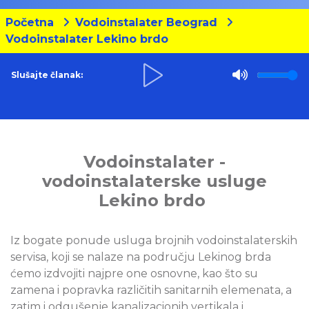
Početna
Vodoinstalater Beograd
Vodoinstalater Lekino brdo
Slušajte članak:
Vodoinstalater -
vodoinstalaterske usluge
Lekino brdo
Iz bogate ponude usluga brojnih vodoinstalaterskih
servisa, koji se nalaze na području Lekinog brda
ćemo izdvojiti najpre one osnovne, kao što su
zamena i popravka različitih sanitarnih elemenata, a
zatim i odgušenje kanalizacionih vertikala i