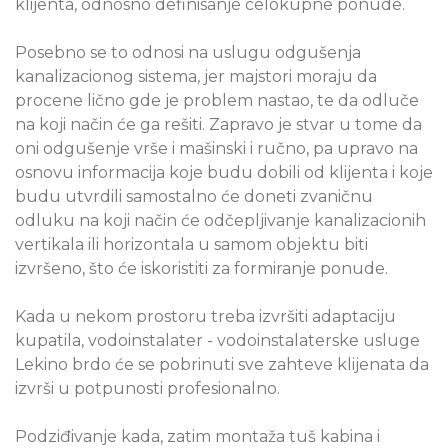
klijenta, odnosno definisanje celokupne ponude.
Posebno se to odnosi na uslugu odgušenja
kanalizacionog sistema, jer majstori moraju da
procene lično gde je problem nastao, te da odluče
na koji način će ga rešiti. Zapravo je stvar u tome da
oni odgušenje vrše i mašinski i ručno, pa upravo na
osnovu informacija koje budu dobili od klijenta i koje
budu utvrdili samostalno će doneti zvaničnu
odluku na koji način će odčepljivanje kanalizacionih
vertikala ili horizontala u samom objektu biti
izvršeno, što će iskoristiti za formiranje ponude.
Kada u nekom prostoru treba izvršiti adaptaciju
kupatila, vodoinstalater - vodoinstalaterske usluge
Lekino brdo će se pobrinuti sve zahteve klijenata da
izvrši u potpunosti profesionalno.
Podziđivanje kada, zatim montaža tuš kabina i