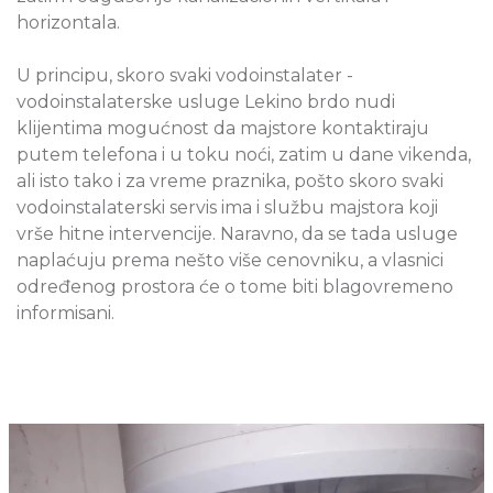
horizontala.
U principu, skoro svaki vodoinstalater -
vodoinstalaterske usluge Lekino brdo nudi
klijentima mogućnost da majstore kontaktiraju
putem telefona i u toku noći, zatim u dane vikenda,
ali isto tako i za vreme praznika, pošto skoro svaki
vodoinstalaterski servis ima i službu majstora koji
vrše hitne intervencije. Naravno, da se tada usluge
naplaćuju prema nešto više cenovniku, a vlasnici
određenog prostora će o tome biti blagovremeno
informisani.