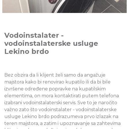
Vodoinstalater -
vodoinstalaterske usluge
Lekino brdo
Bez obzira da li klijent želi samo da angažuje
majstora kako bi renovirao kupatilo ili da bi bile
izvršene određene popravke na kupatilskim
elementima, on mora kontaktirati putem telefona
izabrani vodoinstalaterski servis. Sve to je naročito
važno zato što vodoinstalater - vodoinstalaterske
usluge Lekino brdo podrazumeva prvo izlazak na
teren majstora, a zatim i upoznavanje sa zahtevima