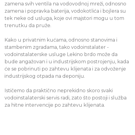
zamena svih ventila na vodovodnoj mreži, odnosno
zamena i popravka baterija, vodokotlića i bojlera su
tek neke od usluga, koje ovi majstori mogu u tom
trenutku da pruže.
Kako u privatnim kućama, odnosno stanovima i
stambenim zgradama, tako vodoinstalater -
vodoinstalaterske usluge Lekino brdo može da
bude angažovan i u industrijskom postrojenju, kada
će se pobrinuti po zahtevu klijenata i za odvoženje
industrijskog otpada na deponiju.
Ističemo da praktično neprekidno skoro svaki
vodoinstalaterski servis radi, zato što postoji i služba
za hitne intervencije po zahtevu klijenata.