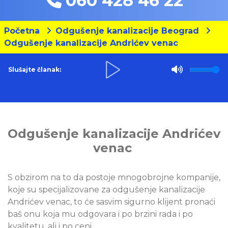
060 428 46 22
Početna
Odgušenje kanalizacije Beograd
Odgušenje kanalizacije Andrićev venac
Slušajte članak:
Odgušenje kanalizacije Andrićev
venac
S obzirom na to da postoje mnogobrojne kompanije,
koje su specijalizovane za odgušenje kanalizacije
Andrićev venac, to će sasvim sigurno klijent pronaći
baš onu koja mu odgovara i po brzini rada i po
kvalitetu, ali i po ceni.