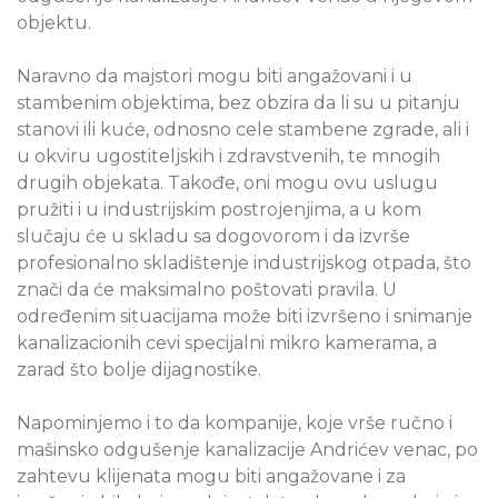
objektu.
Naravno da majstori mogu biti angažovani i u
stambenim objektima, bez obzira da li su u pitanju
stanovi ili kuće, odnosno cele stambene zgrade, ali i
u okviru ugostiteljskih i zdravstvenih, te mnogih
drugih objekata. Takođe, oni mogu ovu uslugu
pružiti i u industrijskim postrojenjima, a u kom
slučaju će u skladu sa dogovorom i da izvrše
profesionalno skladištenje industrijskog otpada, što
znači da će maksimalno poštovati pravila. U
određenim situacijama može biti izvršeno i snimanje
kanalizacionih cevi specijalni mikro kamerama, a
zarad što bolje dijagnostike.
Napominjemo i to da kompanije, koje vrše ručno i
mašinsko odgušenje kanalizacije Andrićev venac, po
zahtevu klijenata mogu biti angažovane i za