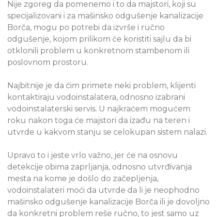
Nije zgoreg da pomenemo i to da majstori, koji su
specijalizovani i za mašinsko odgušenje kanalizacije
Borča, mogu po potrebi da izvrše i ručno
odgušenje, kojom prilikom će koristiti sajlu da bi
otklonili problem u konkretnom stambenom ili
poslovnom prostoru.
Najbitnije je da čim primete neki problem, klijenti
kontaktiraju vodoinstalatera, odnosno izabrani
vodoinstalaterski servis. U najkraćem mogućem
roku nakon toga će majstori da izađu na teren i
utvrde u kakvom stanju se celokupan sistem nalazi.
Upravo to i jeste vrlo važno, jer će na osnovu
detekcije obima zaprljanja, odnosno utvrđivanja
mesta na kome je došlo do začepljenja,
vodoinstalateri moći da utvrde da li je neophodno
mašinsko odgušenje kanalizacije Borča ili je dovoljno
da konkretni problem reše ručno, to jest samo uz