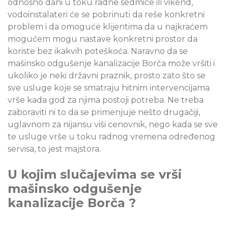
odnosno dani u toku radne sedmice ili vikend,
vodoinstalateri će se pobrinuti da reše konkretni
problem i da omoguće klijentima da u najkraćem
mogućem mogu nastave konkretni prostor da
koriste bez ikakvih poteškoća. Naravno da se
mašinsko odgušenje kanalizacije Borča može vršiti i
ukoliko je neki državni praznik, prosto zato što se
sve usluge koje se smatraju hitnim intervencijama
vrše kada god za njima postoji potreba. Ne treba
zaboraviti ni to da se primenjuje nešto drugačiji,
uglavnom za nijansu viši cenovnik, nego kada se sve
te usluge vrše u toku radnog vremena određenog
servisa, to jest majstora.
U kojim slučajevima se vrši
mašinsko odgušenje
kanalizacije Borča ?