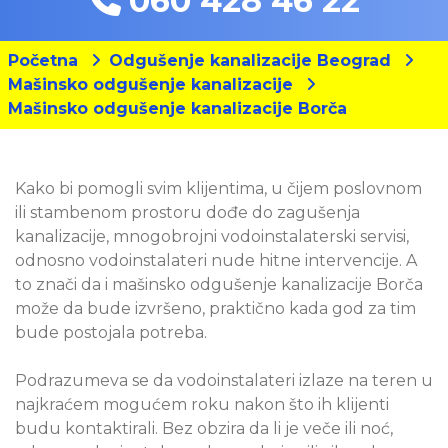
060 428 46 22
Početna
Odgušenje kanalizacije Beograd
Mašinsko odgušenje kanalizacije
Mašinsko odgušenje kanalizacije Borča
Kako bi pomogli svim klijentima, u čijem poslovnom
ili stambenom prostoru dođe do zagušenja
kanalizacije, mnogobrojni vodoinstalaterski servisi,
odnosno vodoinstalateri nude hitne intervencije. A
to znači da i mašinsko odgušenje kanalizacije Borča
može da bude izvršeno, praktično kada god za tim
bude postojala potreba.
Podrazumeva se da vodoinstalateri izlaze na teren u
najkraćem mogućem roku nakon što ih klijenti
budu kontaktirali. Bez obzira da li je veče ili noć,