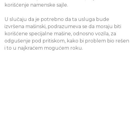
korišćenje namenske sajle.
U slučaju da je potrebno da ta usluga bude
izvršena mašinski, podrazumeva se da moraju biti
korišćene specijalne mašine, odnosno vozila, za
odgušenje pod pritiskom, kako bi problem bio rešen
i to u najkraćem mogućem roku.