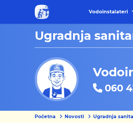
Vodoinstalateri
Ugradnja sanita
Vodoin
060 4
Početna
Novosti
Ugradnja sanit