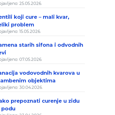
javljeno: 25.05.2026.
entili koji cure – mali kvar,
eliki problem
javljeno: 15.05.2026.
amena starih sifona i odvodnih
evi
javljeno: 07.05.2026.
anacija vodovodnih kvarova u
tambenim objektima
javljeno: 30.04.2026.
ako prepoznati curenje u zidu
li podu