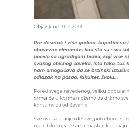
Objavljeno: 31.12.2019.
Pre desetak i više godina, kupatila su 
obavezne elemente, kao što su - wc šolj
počelo sa ugradnjom bidea, koji više n
svakog običnog čoveka. Isto tako, tuš 
nam omogućava da se brzinski istuširam
odlazak na posao, fakultet, školu...
Pored svega navedenog, veliku popularnos
ormariće u kojima možemo da držimo sve 
koristimo za održavanje.
Sve ove sanitarije i delove, potrebno je u
uradi bilo ko, već samo majstori koji imaju 