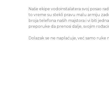
Naše ekipe vodoinstalatera svoj posao rade
to vreme su stekli pravu malu armiju zado
broja telefona naših majstora i vi biti jed
preporuke da prenosi dalje, svojim rođacim
Dolazak se ne naplaćuje, već samo ruke 