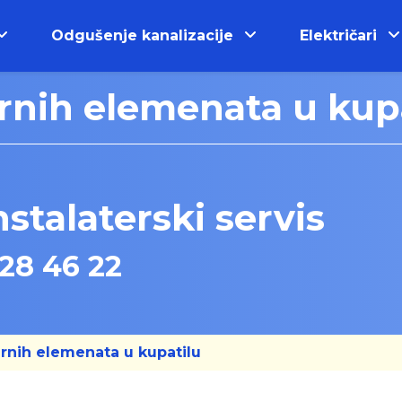
Odgušenje kanalizacije
Električari
rnih elemenata u kup
stalaterski servis
28 46 22
arnih elemenata u kupatilu