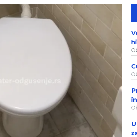
V
h
Ob
C
Ob
P
i
Ob
U
z