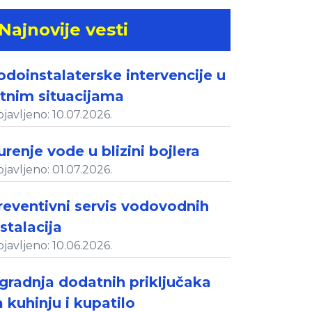
Najnovije vesti
odoinstalaterske intervencije u
itnim situacijama
javljeno: 10.07.2026.
urenje vode u blizini bojlera
javljeno: 01.07.2026.
reventivni servis vodovodnih
nstalacija
javljeno: 10.06.2026.
gradnja dodatnih priključaka
a kuhinju i kupatilo