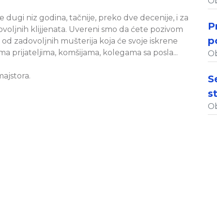
Ob
 dugi niz godina, tačnije, preko dve decenije, i za
P
voljnih klijjenata. Uvereni smo da ćete pozivom
p
na od zadovoljnih mušterija koja će svoje iskrene
a prijateljima, komšijama, kolegama sa posla...
Ob
majstora.
S
s
Ob