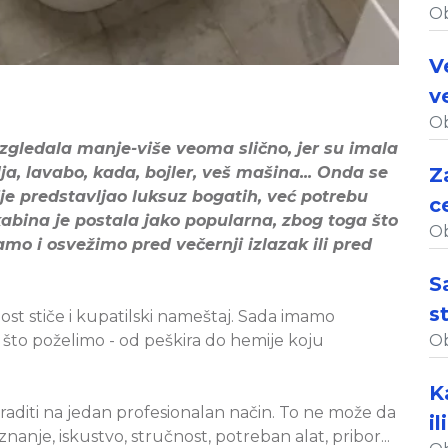
Ob
V
v
Ob
izgledala manje-više veoma slično, jer su imala
a, lavabo, kada, bojler, veš mašina... Onda se
Z
ije predstavljao luksuz bogatih, već potrebu
c
kabina je postala jako popularna, zbog toga što
Ob
o i osvežimo pred večernji izlazak ili pred
S
s
t stiče i kupatilski nameštaj. Sada imamo
što poželimo - od peškira do hemije koju
Ob
K
graditi na jedan profesionalan način. To ne može da
i
znanje, iskustvo, stručnost, potreban alat, pribor...