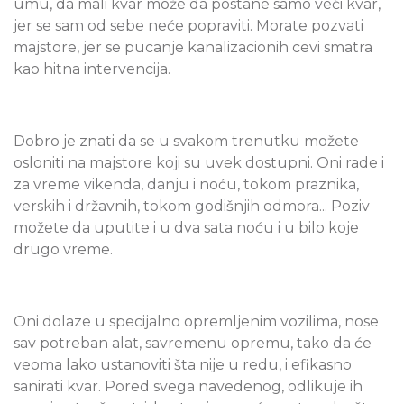
umu, da mali kvar može da postane samo veći kvar,
jer se sam od sebe neće popraviti. Morate pozvati
majstore, jer se pucanje kanalizacionih cevi smatra
kao hitna intervencija.
Dobro je znati da se u svakom trenutku možete
osloniti na majstore koji su uvek dostupni. Oni rade i
za vreme vikenda, danju i noću, tokom praznika,
verskih i državnih, tokom godišnjih odmora... Poziv
možete da uputite i u dva sata noću i u bilo koje
drugo vreme.
Oni dolaze u specijalno opremljenim vozilima, nose
sav potreban alat, savremenu opremu, tako da će
veoma lako ustanoviti šta nije u redu, i efikasno
sanirati kvar. Pored svega navedenog, odlikuje ih