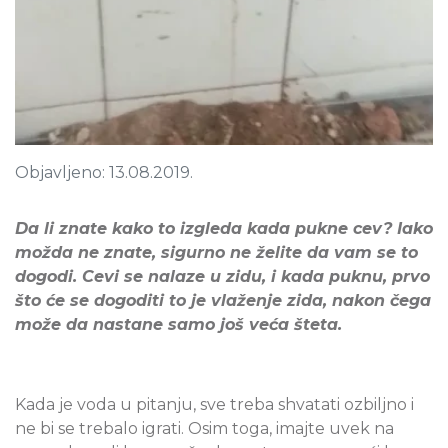
Objavljeno: 13.08.2019.
Da li znate kako to izgleda kada pukne cev? Iako
možda ne znate, sigurno ne želite da vam se to
dogodi. Cevi se nalaze u zidu, i kada puknu, prvo
što će se dogoditi to je vlaženje zida, nakon čega
može da nastane samo još veća šteta.
Kada je voda u pitanju, sve treba shvatati ozbiljno i
ne bi se trebalo igrati. Osim toga, imajte uvek na