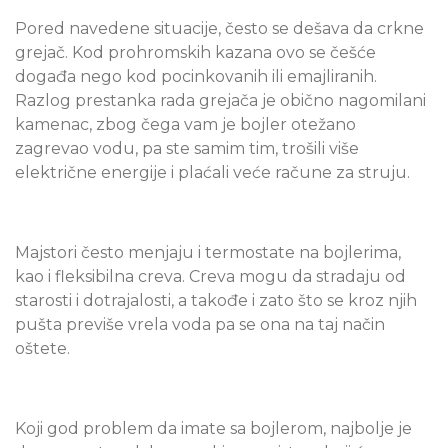
Pored navedene situacije, često se dešava da crkne
grejač. Kod prohromskih kazana ovo se češće
događa nego kod pocinkovanih ili emajliranih.
Razlog prestanka rada grejača je obično nagomilani
kamenac, zbog čega vam je bojler otežano
zagrevao vodu, pa ste samim tim, trošili više
električne energije i plaćali veće račune za struju.
Majstori često menjaju i termostate na bojlerima,
kao i fleksibilna creva. Creva mogu da stradaju od
starosti i dotrajalosti, a takođe i zato što se kroz njih
pušta previše vrela voda pa se ona na taj način
oštete.
Koji god problem da imate sa bojlerom, najbolje je