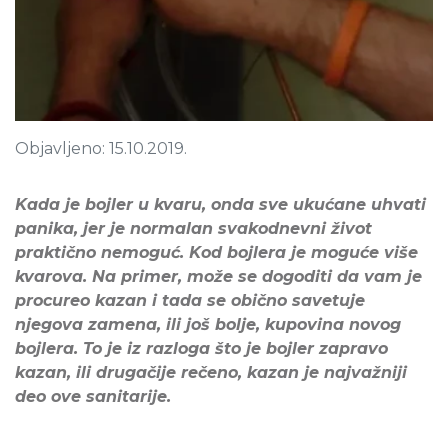
Objavljeno: 15.10.2019.
Kada je bojler u kvaru, onda sve ukućane uhvati
panika, jer je normalan svakodnevni život
praktično nemoguć. Kod bojlera je moguće više
kvarova. Na primer, može se dogoditi da vam je
procureo kazan i tada se obično savetuje
njegova zamena, ili još bolje, kupovina novog
bojlera. To je iz razloga što je bojler zapravo
kazan, ili drugačije rečeno, kazan je najvažniji
deo ove sanitarije.