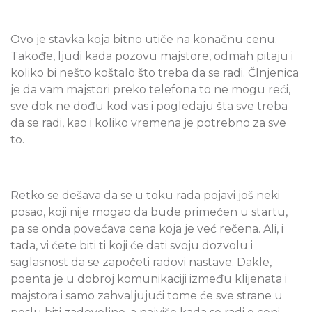
Ovo je stavka koja bitno utiče na konačnu cenu.
Takođe, ljudi kada pozovu majstore, odmah pitaju i
koliko bi nešto koštalo što treba da se radi. ČInjenica
je da vam majstori preko telefona to ne mogu reći,
sve dok ne dođu kod vas i pogledaju šta sve treba
da se radi, kao i koliko vremena je potrebno za sve
to.
Retko se dešava da se u toku rada pojavi još neki
posao, koji nije mogao da bude primećen u startu,
pa se onda povećava cena koja je već rečena. Ali, i
tada, vi ćete biti ti koji će dati svoju dozvolu i
saglasnost da se započeti radovi nastave. Dakle,
poenta je u dobroj komunikaciji između klijenata i
majstora i samo zahvaljujući tome će sve strane u