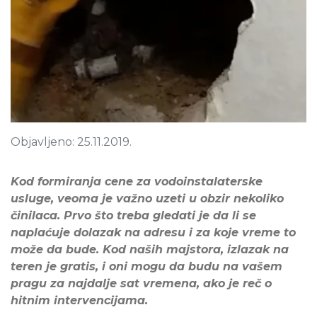
Objavljeno: 25.11.2019.
Kod formiranja cene za vodoinstalaterske
usluge, veoma je važno uzeti u obzir nekoliko
činilaca. Prvo što treba gledati je da li se
naplaćuje dolazak na adresu i za koje vreme to
može da bude. Kod naših majstora, izlazak na
teren je gratis, i oni mogu da budu na vašem
pragu za najdalje sat vremena, ako je reč o
hitnim intervencijama.