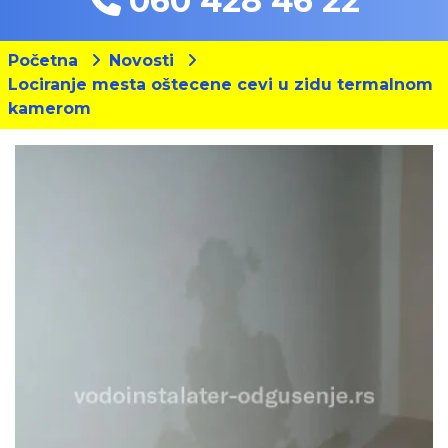
060 428 46 22
Početna
Novosti
Lociranje mesta oštecene cevi u zidu termalnom
kamerom