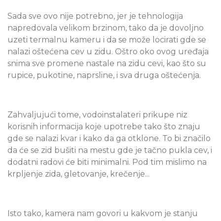
Sada sve ovo nije potrebno, jer je tehnologija
napredovala velikom brzinom, tako da je dovoljno
uzeti termalnu kameru i da se može locirati gde se
nalazi oštećena cev u zidu. Oštro oko ovog uređaja
snima sve promene nastale na zidu cevi, kao što su
rupice, pukotine, naprsline, i sva druga oštećenja.
Zahvaljujući tome, vodoinstalateri prikupe niz
korisnih informacija koje upotrebe tako što znaju
gde se nalazi kvar i kako da ga otklone. To bi značilo
da će se zid bušiti na mestu gde je tačno pukla cev, i
dodatni radovi će biti minimalni. Pod tim mislimo na
krpljenje zida, gletovanje, krečenje...
Isto tako, kamera nam govori u kakvom je stanju