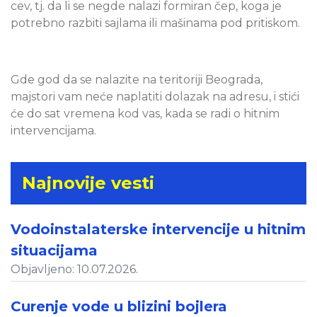
cev, tj. da li se negde nalazi formiran čep, koga je
potrebno razbiti sajlama ili mašinama pod pritiskom.
Gde god da se nalazite na teritoriji Beograda,
majstori vam neće naplatiti dolazak na adresu, i stići
će do sat vremena kod vas, kada se radi o hitnim
intervencijama.
Najnovije vesti
Vodoinstalaterske intervencije u hitnim
situacijama
Objavljeno: 10.07.2026.
Curenje vode u blizini bojlera